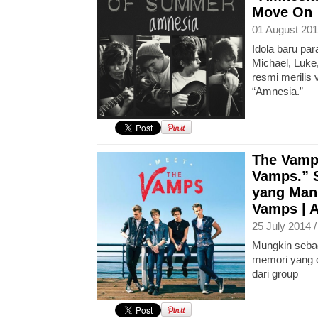
Move On 
01 August 201
Idola baru pa
Michael, Luke
resmi merilis 
“Amnesia.”
The Vamp
Vamps.” 
yang Man
Vamps | 
25 July 2014 
Mungkin sebag
memori yang 
dari group