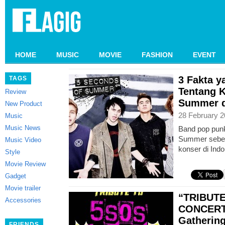
HOME
MUSIC
MOVIE
FASHION
EVENT
3 Fakta 
TAGS
Tentang K
Review
Summer d
New Product
28 February 2
Music
Music News
Band pop punk
Summer seben
Music Video
konser di Ind
Style
Movie Review
Gadget
Movie trailer
“TRIBUTE
Accessories
CONCERT,
Gatherin
FRIENDS