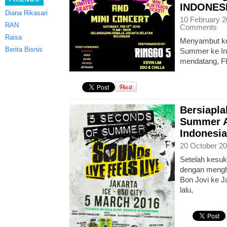
INDONES
Diana Rikasari
10 February 2
RAN
Comments
Raisa
Menyambut ke
Berita Bisnis
Summer ke In
mendatang, Fl
Bersiapla
Summer A
Indonesia
20 October 20
Setelah kesuk
dengan mengha
Bon Jovi ke J
lalu,