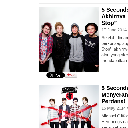
5 Second
Akhirnya 
Stop”
17 June 2014 
Setelah diman
berkonsep sup
Stop”, akhirn
atau yang akr
mendapatkan ve
5 Second
Menyeran
Perdana!
15 May 2014 
Michael Cliff
Hemmings dan 
kenal sebaga