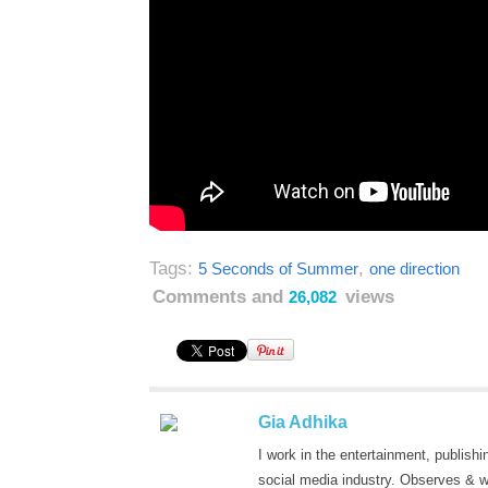
Tags:
,
5 Seconds of Summer
one direction
Comments and
views
26,082
Gia Adhika
I work in the entertainment, publishi
social media industry. Observes & w