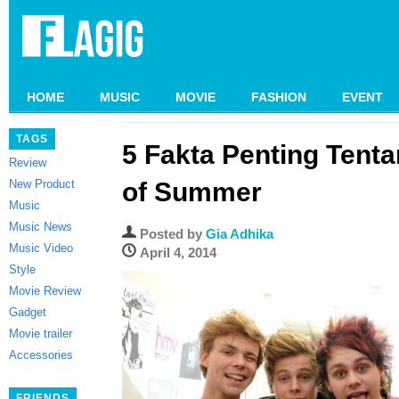
HOME
MUSIC
MOVIE
FASHION
EVENT
TAGS
5 Fakta Penting Tent
Review
New Product
of Summer
Music
Music News
Posted by
Gia Adhika
Music Video
April 4, 2014
Style
Movie Review
Gadget
Movie trailer
Accessories
FRIENDS