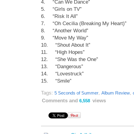
4. “Can We Dance”
5. “Girls on TV”
6. “Risk It All”
7. “Oh Cecilia (Breaking My Heart)”
8. “Another World”
9. “Move My Way”
10. “Shout About It”
11. “High Hopes”
12. “She Was the One”
13. “Dangerous”
14. “Lovestruck”
15. “Smile”
Tags:
,
,
5 Seconds of Summer
Album Review
Comments and
views
6,558