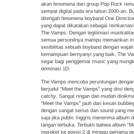
akan fenomena dari group
Pop Rock remaj
sempat digilai pada era tahun 2000-an, B
ditengah fenomena boyband One Directio
yang dapat dikatakan sebagai reinkarnasi
The Vamps. Dengan legitimasi musikalit
semua personilnya mampu memainkan in
sesibilitas sebuah boyband dengan waja
kemampuan bernyanyi yang baik, The V
segar bagi penggemar music yang mungki
dominasi 1D.
The Vamps mencoba peruntungan dengan
berjudul “Meet the Vamps” yang diisi de
catchy
. Sangat ringan dan mudah dinikmat
“Meet the Vamps” jauh dari kesan
bubble
dengan sangat serius dan sound yang memi
saja jika public Inggris menerima album 
tangan terbuka. Terbukti bahwa album “M
meroket ke posisi 2 di minggu pertama pe