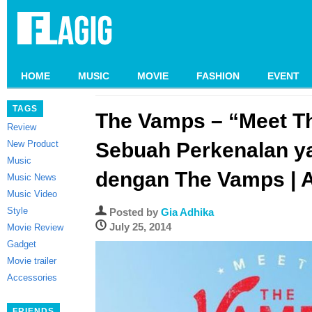
HOME
MUSIC
MOVIE
FASHION
EVENT
TAGS
The Vamps – “Meet T
Review
New Product
Sebuah Perkenalan y
Music
dengan The Vamps | 
Music News
Music Video
Style
Posted by
Gia Adhika
July 25, 2014
Movie Review
Gadget
Movie trailer
Accessories
FRIENDS