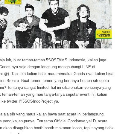
saja loh, buat teman-teman 5SOSFAMS Indonesia, kalian juga
l Goods nya saja dengan langsung menghubungi LINE di
). Tapi jika kalian tidak mau memakai Goods nya, kalian bisa
tion Bronze. Buat temen-temen yang bertanya berapa sih quota
 ini? Tentunya sangat limited, hal ini dikarenakan venuenya yang
k teman-teman yang mau tanya-tanya seputar event ini, kalian
n ke twitter @5SOSIndoProject ya.
 aja sih yang harus kalian bawa saat acara ini berlangsung,
s yang kalian punya. Terutama Official Goodsnya ya! Di acara
lian akan disuguhkan booth-booth makanan loooh, tapi sayang tidak