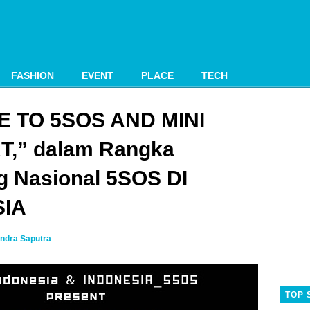
FASHION
EVENT
PLACE
TECH
E TO 5SOS AND MINI
,” dalam Rangka
g Nasional 5SOS DI
SIA
ndra Saputra
TOP 