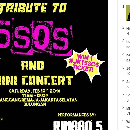
Ni
ho
ho
ha
1
10
Se
Se
Sh
Sh
M
MM
Wa