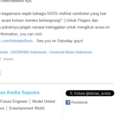
n merchandise nya.
n bagaimana wajah bahagia 5SOS melihat sambutan yang luar
 acara konser mereka berlangsung? :) Untuk Flagers dan
okoknya jangan sampai ketinggalan untuk mengikuti acara ini
information, you can visit
ix.com/tributeto5sos
. See you on Saturday guys!
,
,
ummer
5SOSFAMS Indonesia'
Universal Music Indonesia
views
2
as Andra Saputra
 Future Engineer │ Model United
Facebook
ons │ Entertainment World