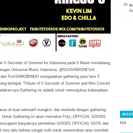
A
As
n 5 Seconds of Summer ke Indonesia pada 5 Maret mendatang,
engan Universal Music Indonesia, @5SOSINDONESIA ,
n FLASHMOBINDO mengadakan gathering para fans 5
ng bertajuk “Tribute of 5 Seconds of Summer and Mini Concert
 adakan-nya Gathering ini adalah untuk menunjukan keberadaan
.
akan di buat sekreatif mungkin, dan berbeda dengan gathering-
MOST
a. Untuk Gathering ini akan memakai FULL OFFICIAL GOODS
N/A
mensupport banyaknya pembelian GOODS OFFICIAL 5SOS dari
ti kita tahu bahwa sangat sulit untuk menemukan atau membeli