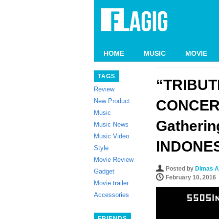
HOME
MUSIC
MOVIE
TAGS
“TRIBUT
Review
New Product
CONCERT
Music
Gatherin
Music News
Music Video
INDONE
Style
Movie Review
Posted by
Dimas A
Gadget
February 10, 2016
Movie trailer
Accessories
FRIENDS