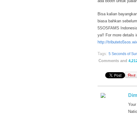
ada booth untuk juala
Bisa kalian bayangka
biasa bahkan sebelum
5SOSFAMS Indonesia p
ya!! For more details 
http://tributeto5sos.w
Tags:
5 Seconds of S
Comments and
4,21
Dim
Your
Nati