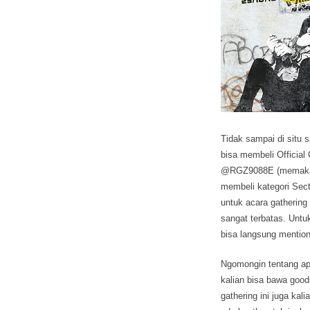
Tidak sampai di situ 
bisa membeli Officia
@RGZ9088E (memakai @
membeli kategori Sec
untuk acara gathering
sangat terbatas. Untu
bisa langsung mentio
Ngomongin tentang apa
kalian bisa bawa good
gathering ini juga ka