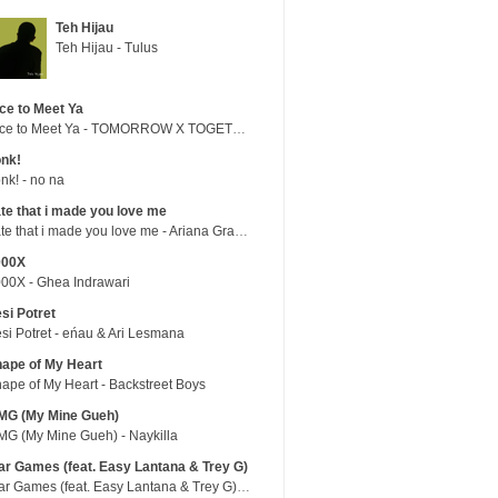
Teh Hijau
Teh Hijau - Tulus
ce to Meet Ya
Nice to Meet Ya - TOMORROW X TOGETHER
nk!
nk! - no na
te that i made you love me
hate that i made you love me - Ariana Grande
000X
00X - Ghea Indrawari
si Potret
si Potret - eńau & Ari Lesmana
ape of My Heart
ape of My Heart - Backstreet Boys
MG (My Mine Gueh)
G (My Mine Gueh) - Naykilla
r Games (feat. Easy Lantana & Trey G)
War Games (feat. Easy Lantana & Trey G) - Trub