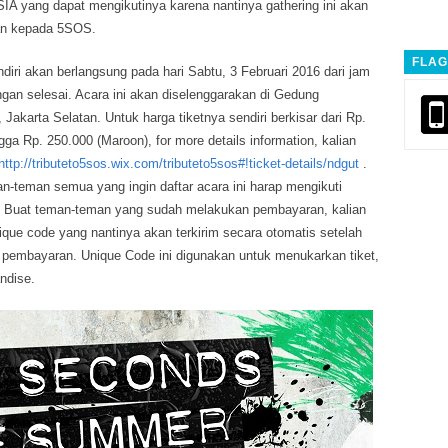
yang dapat mengikutinya karena nantinya gathering ini akan
tkan kepada 5SOS.
FLAG
ndiri akan berlangsung pada hari Sabtu, 3 Februari 2016 dari jam
an selesai. Acara ini akan diselenggarakan di Gedung
Jakarta Selatan. Untuk harga tiketnya sendiri berkisar dari Rp.
gga Rp. 250.000 (Maroon), for more details information, kalian
http://tributeto5sos.wix.com/tributeto5sos#!ticket-details/ndgut
.
n-teman semua yang ingin daftar acara ini harap mengikuti
. Buat teman-teman yang sudah melakukan pembayaran, kalian
ue code yang nantinya akan terkirim secara otomatis setelah
 pembayaran. Unique Code ini digunakan untuk menukarkan tiket,
ndise.