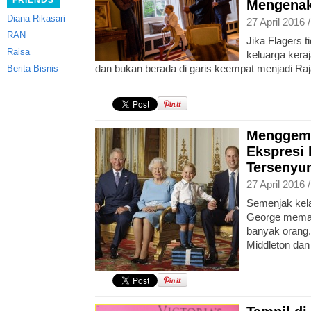
FRIENDS
Mengenak
Diana Rikasari
27 April 2016 
RAN
Jika Flagers t
Raisa
keluarga keraj
dan bukan berada di garis keempat menjadi Raja
Berita Bisnis
Menggema
Ekspresi
Tersenyu
27 April 2016 
Semenjak kel
George meman
banyak orang
Middleton dan