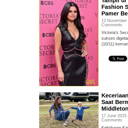
Tampil di 
Fashion 
Pamer Be
12 November 
Comments
Victoria’s Se
sukses digela
(10/11) kemari
Keceriaa
Saat Ber
Middleto
17 June 2015 
Comments
Kehidupan Kat