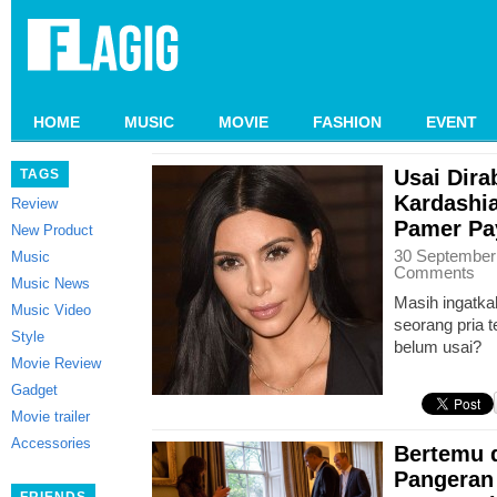
HOME
MUSIC
MOVIE
FASHION
EVENT
Usai Dira
TAGS
Kardashia
Review
Pamer Pa
New Product
30 September
Music
Comments
Music News
Masih ingatka
Music Video
seorang pria 
Style
belum usai?
Movie Review
Gadget
Movie trailer
Accessories
Bertemu 
Pangeran