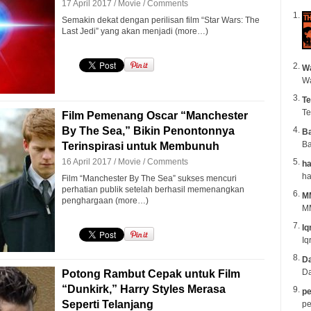
17 April 2017 /
Movie
/
Comments
Semakin dekat dengan perilisan film “Star Wars: The
Last Jedi” yang akan menjadi (more…)
Wa
Te
Te
Film Pemenang Oscar “Manchester
By The Sea,” Bikin Penontonnya
B
Ba
Terinspirasi untuk Membunuh
16 April 2017 /
Movie
/
Comments
ha
Film “Manchester By The Sea” sukses mencuri
perhatian publik setelah berhasil memenangkan
M
penghargaan (more…)
MM
Iq
Iq
Da
Da
Potong Rambut Cepak untuk Film
“Dunkirk,” Harry Styles Merasa
pe
Seperti Telanjang
pe