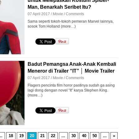
untuk Melepaskan Kostum Spider-
Man, Benarkah Seribet Itu?
07 April 2017 /
Movie
/
Comments
Sama seperti tokoh-tokoh pemeran Marvel lainnya,
sosok Tom Holland (more…)
Badut Pemangsa Anak-Anak Kembali
Meneror di Trailer “IT” │ Movie Trailer
07 April 2017 /
Movie
/
Comments
Flagers pencinta film horor pastinya sudah ga asing
lagi dong dengan novel “It” karya Stephen King.
(more…)
..
18
19
20
21
22
...
30
40
50
...
»