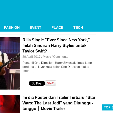
FASHION
EVENT
PLACE
TECH
Rilis Single “Ever Since New York,”
Inilah Sindiran Harry Styles untuk
Taylor Swift?
20 April 2017 /
Music
/
Comments
Personil One Direction, Harry Styles akhirnya tampil
perdana di layar kaca sejak One Direction hiatus
(more…)
Ini dia Poster dan Trailer Terbaru “Star
Wars: The Last Jedi” yang Ditunggu-
TOP 
tunggu │ Movie Trailer