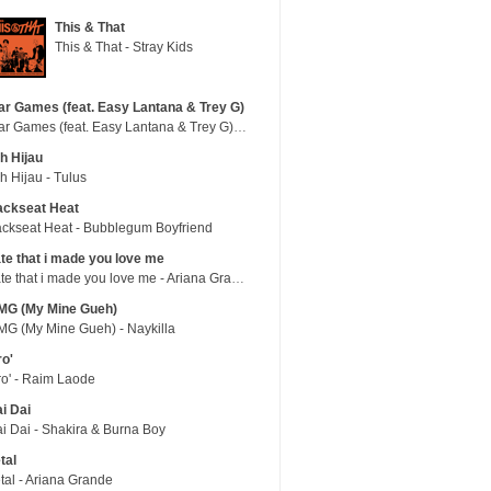
This & That
This & That - Stray Kids
r Games (feat. Easy Lantana & Trey G)
War Games (feat. Easy Lantana & Trey G) - Trub
h Hijau
h Hijau - Tulus
ackseat Heat
ckseat Heat - Bubblegum Boyfriend
te that i made you love me
hate that i made you love me - Ariana Grande
MG (My Mine Gueh)
G (My Mine Gueh) - Naykilla
ro'
ro' - Raim Laode
i Dai
i Dai - Shakira & Burna Boy
tal
tal - Ariana Grande