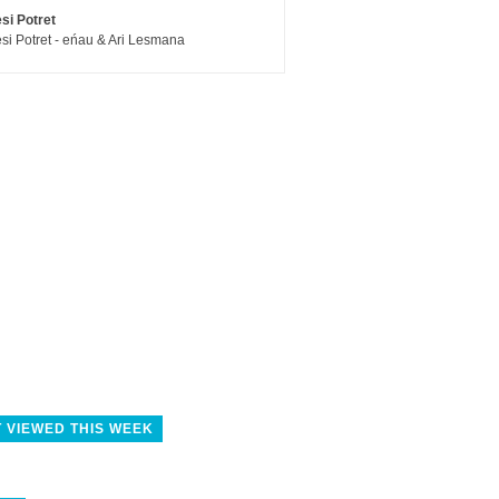
si Potret
si Potret - eńau & Ari Lesmana
 VIEWED THIS WEEK