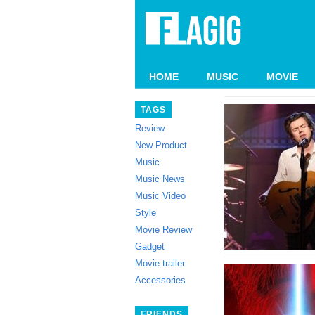
HOME
MUSIC
MOVIE
TAGS
Review
New Product
Music
Music News
Music Video
Style
Movie Review
Gadget
Movie trailer
Accessories
FRIENDS