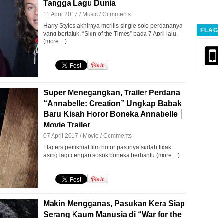
Tangga Lagu Dunia
11 April 2017 /
Music
/
Comments
Harry Styles akhirnya merilis single solo perdananya
FLAG
yang bertajuk, “Sign of the Times” pada 7 April lalu.
(more…)
Super Menegangkan, Trailer Perdana
“Annabelle: Creation” Ungkap Babak
Baru Kisah Horor Boneka Annabelle │
Movie Trailer
07 April 2017 /
Movie
/
Comments
Flagers penikmat film horor pastinya sudah tidak
asing lagi dengan sosok boneka berhantu (more…)
Makin Mengganas, Pasukan Kera Siap
Serang Kaum Manusia di “War for the