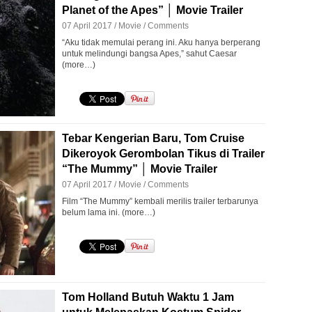
Planet of the Apes” │ Movie Trailer
07 April 2017 /
Movie
/
Comments
“Aku tidak memulai perang ini. Aku hanya berperang
untuk melindungi bangsa Apes,” sahut Caesar
(more…)
Tebar Kengerian Baru, Tom Cruise
Dikeroyok Gerombolan Tikus di Trailer
“The Mummy” │ Movie Trailer
07 April 2017 /
Movie
/
Comments
Film “The Mummy” kembali merilis trailer terbarunya
belum lama ini. (more…)
Tom Holland Butuh Waktu 1 Jam