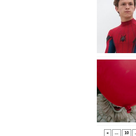
«
...
10
.