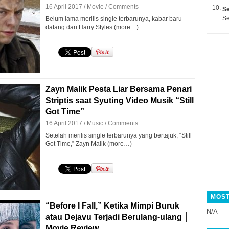
16 April 2017 /
Movie
/
Comments
Se
Se
Belum lama merilis single terbarunya, kabar baru
datang dari Harry Styles (more…)
Zayn Malik Pesta Liar Bersama Penari
Striptis saat Syuting Video Musik “Still
Got Time”
16 April 2017 /
Music
/
Comments
Setelah merilis single terbarunya yang bertajuk, “Still
Got Time,” Zayn Malik (more…)
MOST
“Before I Fall,” Ketika Mimpi Buruk
N/A
atau Dejavu Terjadi Berulang-ulang │
Movie Review