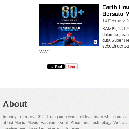
Earth Ho
Bersatu 
14 February 2
KAMIS, 13 FE
dalam sejarah
duta Super He
sebuah geraka
WWF
About
In early February 2011, Flagig.com was built by a team who is passi
about Music, Movie, Fashion, Event, Place, and Technology. We're a 
creative team based in Jakarta, Indonesia.