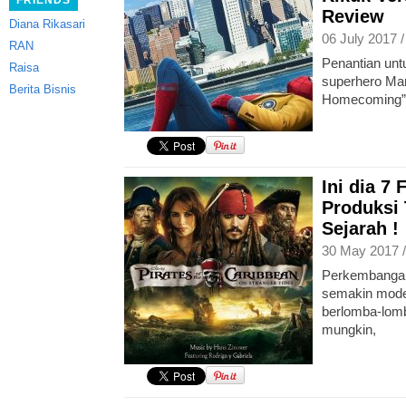
FRIENDS
Review
Diana Rikasari
06 July 2017 
RAN
Penantian untu
Raisa
superhero Mar
Berita Bisnis
Homecoming”
Ini dia 7
Produksi
Sejarah !
30 May 2017 
Perkembangan 
semakin mode
berlomba-lom
mungkin,