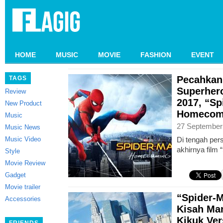
HOME
MUSIC
MOVIE
FASHION
EVENT
Pecahkan
TAGS
Superhero
Review
2017, “Sp
New Product
Homecomi
Music
27 September
Music News
Music Video
Di tengah pers
akhirnya film
Style
Movie Review
Gadget
Movie trailer
“Spider-
Accessories
Kisah Ma
Kikuk Ver