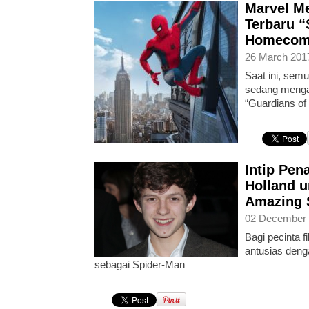
Marvel Me
Terbaru “
Homecom
26 March 201
Saat ini, semu
sedang menga
“Guardians of 
Intip Pen
Holland u
Amazing 
02 December 
Bagi pecinta f
antusias deng
sebagai Spider-Man