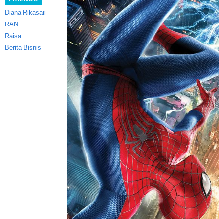
Diana Rikasari
RAN
Raisa
Berita Bisnis