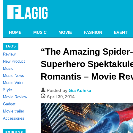
HOME
MUSIC
MOVIE
FASHION
EVENT
TAGS
“The Amazing Spider-
Review
New Product
Superhero Spektakul
Music
Romantis – Movie Re
Music News
Music Video
Style
Posted by
Gia Adhika
April 30, 2014
Movie Review
Gadget
Movie trailer
Accessories
FRIENDS