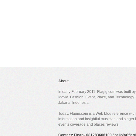
About
In early February 2011, Flagig.com was built b
Movie, Fashion, Event, Place, and Technology. 
Jakarta, Indonesia.
Today, Flagig.com is a Web blog reference with 
information and insightful musician and singer
events coverage and places reviews.
Contact: Finan / 081283606100 / hello(at)fla