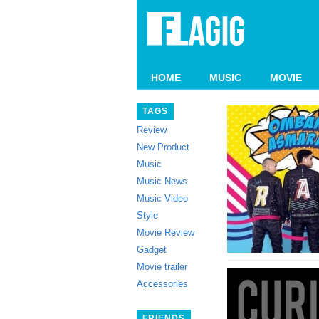
HOME
MUSIC
MOVIE
TAGS
Review
New Product
Music
Music News
Music Video
Style
Movie Review
Gadget
Movie trailer
Accessories
FRIENDS