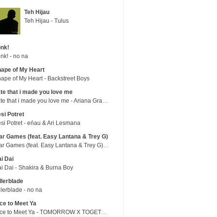
Teh Hijau
Teh Hijau - Tulus
nk!
nk! - no na
ape of My Heart
ape of My Heart - Backstreet Boys
te that i made you love me
hate that i made you love me - Ariana Grande
si Potret
si Potret - eńau & Ari Lesmana
r Games (feat. Easy Lantana & Trey G)
War Games (feat. Easy Lantana & Trey G) - Trub
i Dai
i Dai - Shakira & Burna Boy
llerblade
llerblade - no na
ce to Meet Ya
Nice to Meet Ya - TOMORROW X TOGETHER