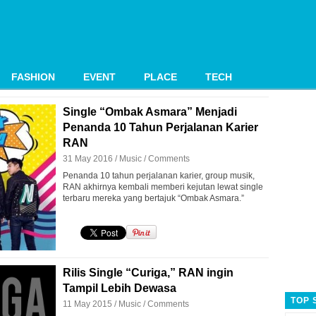
FASHION
EVENT
PLACE
TECH
Single “Ombak Asmara” Menjadi
Penanda 10 Tahun Perjalanan Karier
RAN
31 May 2016 /
Music
/
Comments
Penanda 10 tahun perjalanan karier, group musik,
RAN akhirnya kembali memberi kejutan lewat single
terbaru mereka yang bertajuk “Ombak Asmara.”
Rilis Single “Curiga,” RAN ingin
Tampil Lebih Dewasa
TOP 
11 May 2015 /
Music
/
Comments