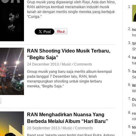
Grup musik yang digawangi oleh Rayi, Asta dan Nino,
RAN akhirnya kembali meramaikan industri musik
tanah air dengan merilis single mereka yang bertajuk
“Curiga.”
ho
ho
Sh
Sh
RAN Shooting Video Musik Terbaru,
“Begitu Saja”
ha
24 December 2013 /
Music
/
Comments
Group musik yang baru saja merilis album keempat
Se
pada tanggal 7 Desember lalu, RAN, telah
Se
merampungkan shooting untuk single terbaru
Wa
mereka, “Begitu Saja.”
Da
Da
ro
RAN Menghadirkan Nuansa Yang
ro
Berbeda Melalui Album “Hari Baru”
Ni
20 September 2013 /
Music
/
Comments
Band asal Jakarta yang terdiri dari Rayi Putra, Astono