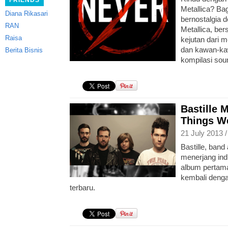
FRIENDS
Metallica? Bag
Diana Rikasari
bernostalgia 
RAN
Metallica, ber
Raisa
kejutan dari 
dan kawan-ka
Berita Bisnis
kompilasi sou
Bastille 
Things We
21 July 2013 
Bastille, ban
menerjang indu
album pertama
kembali denga
terbaru.