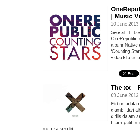
OneRepubl
| Music V
10 June 2013 
Setelah If I L
OneRepublic 
album Native 
‘Counting Star
video klip untu
The xx – 
09 June 2013 
Fiction adalah
diambil dari a
dirilis dalam 
hitam-putih mi
mereka sendiri.