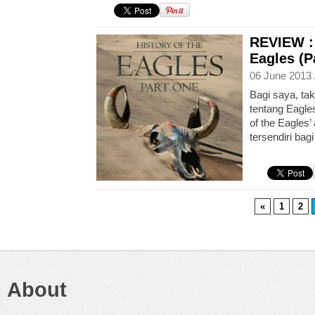
REVIEW : 
Eagles (P
06 June 2013 
Bagi saya, ta
tentang Eagles
of the Eagles
tersendiri bag
«
1
2
About