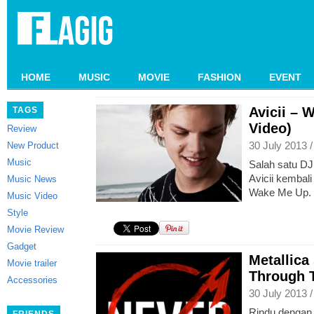
HOME
MUSIC
MOVIE
FASHION
EVENT
Avicii – 
TAGS
Video)
Review
30 July 2013 
New Product
Music
Salah satu DJ 
Avicii kembali
Music News
Wake Me Up.
Music Video
Style
Movie Review
Gadget
Metallica
Movie trailer
Through 
Accessories
30 July 2013 
Rindu dengan l