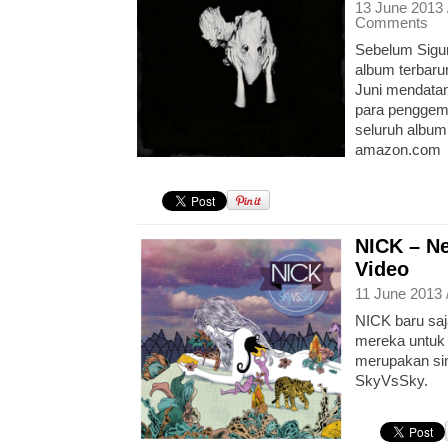
13 June 2013 
Comments
Sebelum Sigur
album terbaru
Juni mendata
para penggem
seluruh album 
amazon.com
NICK – N
Video
11 June 2013 
NICK baru saja
mereka untuk
merupakan sin
SkyVsSky.