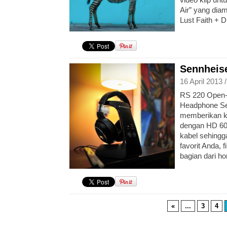
Air” yang diam
Lust Faith + 
Sennheis
16 April 2013 
RS 220 Open-A
Headphone Se
memberikan ku
dengan HD 600
kabel sehingg
favorit Anda, 
bagian dari ho
«
...
3
4