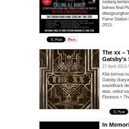
sedang berla
bahwa final P
dilangsungkan
Fame Station 
2013.
The xx – 
Gatsby’s 
27 April 2013 
Kita semua su
Gatsby (kary
soundtrack de
atas, sebut s
Florence + T
In Memor