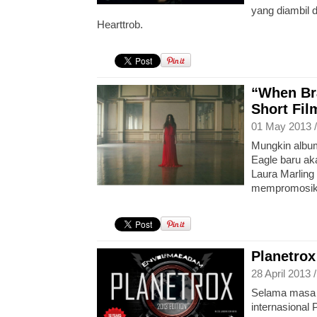
yang diambil 
Hearttrob.
“When Br
Short Fil
01 May 2013 
Mungkin albu
Eagle baru akan
Laura Marling
mempromosika
Planetrox
28 April 2013 
Selama masa 
internasional 