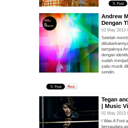
Andrew M
Dengan T
02 May 2013 
Setelah memb
dibubarkanny
tampaknya An
dengan identi
sudah menjadi 
yaitu musik 
sendiri.
Tegan and
| Music V
01 May 2013 
I Was A Fool a
bersaudara as