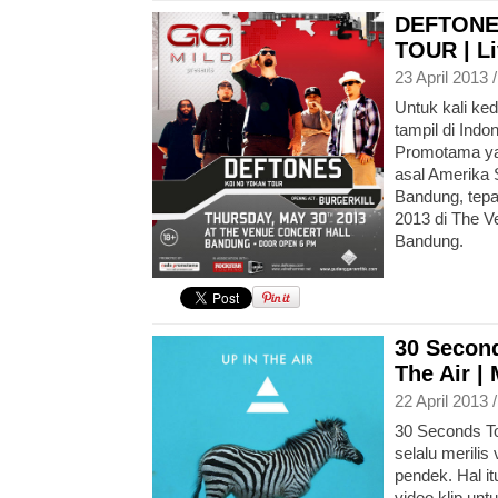
DEFTONE
TOUR | Li
23 April 2013 
Untuk kali ke
tampil di Indo
Promotama y
asal Amerika S
Bandung, tepa
2013 di The V
Bandung.
30 Second
The Air |
22 April 2013 
30 Seconds To
selalu merilis
pendek. Hal it
video klip unt