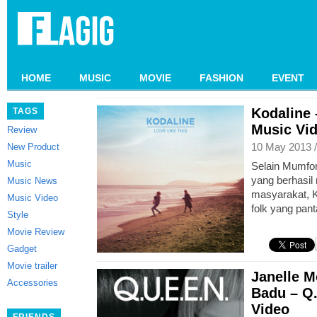
HOME
MUSIC
MOVIE
FASHION
EVENT
Kodaline 
TAGS
Music Vi
Review
10 May 2013 
New Product
Music
Selain Mumfo
yang berhasil
Music News
masyarakat, K
Music Video
folk yang pan
Style
Movie Review
Gadget
Movie trailer
Janelle M
Accessories
Badu – Q.
Video