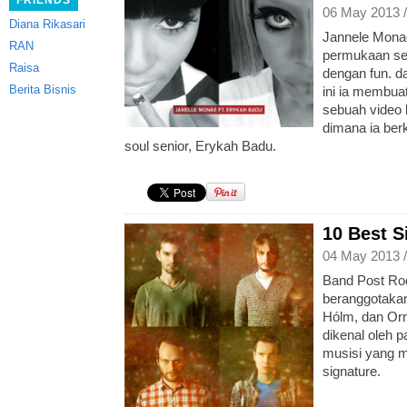
FRIENDS
06 May 2013 
Diana Rikasari
Jannele Mona
RAN
permukaan se
Raisa
dengan fun. d
Berita Bisnis
ini ia membuat
sebuah video k
dimana ia ber
soul senior, Erykah Badu.
10 Best S
04 May 2013 
Band Post Roc
beranggotakan
Hólm, dan Orr
dikenal oleh 
musisi yang m
signature.