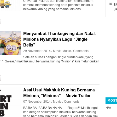
Universal Pictures dan Illumination Entertainment
S
kembali membuat senang para pencinta makhluk
berwarna kuning yang bernama Minions.
SA
Menyambut Thanksgiving dan Natal,
Minions Nyanyikan Lagu “Jingle
Bells”
29 November 2014 /
Movie
Music
/
Comments
Setelah sukses dengan single “Underware,” yang
i “I Swear,” makhluk imut berwarna kuning “Minions” kini meluncurkan
Asal Usul Makhluk Kuning Bernama
Minions, “Minions” │ Movie Trailer
MOST
07 November 2014 /
Movie
/
Comments
BA BA BA, BA BA BA NA NA….. Flagers!!! Masih ingat
N/A
kan dengan sekumpulan makhluk berwarna kuning
yang bernama Minions? Setelah sukses dengan film