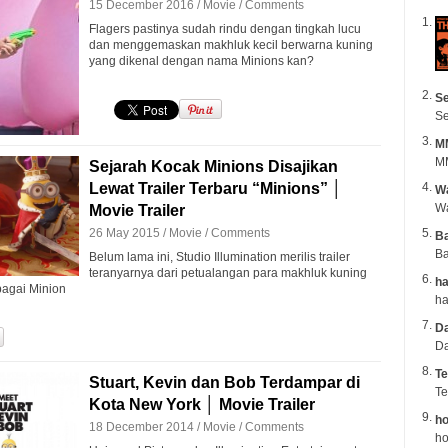
15 December 2016 /
Movie
/
Comments
Flagers pastinya sudah rindu dengan tingkah lucu
dan menggemaskan makhluk kecil berwarna kuning
yang dikenal dengan nama Minions kan?
Se
Se
M
MM
Sejarah Kocak Minions Disajikan
Lewat Trailer Terbaru “Minions” │
Wa
Movie Trailer
26 May 2015 /
Movie
/
Comments
B
Ba
Belum lama ini, Studio Illumination merilis trailer
teranyarnya dari petualangan para makhluk kuning
ha
bagai Minion
Da
Da
Te
Stuart, Kevin dan Bob Terdampar di
Te
Kota New York │ Movie Trailer
ho
18 December 2014 /
Movie
/
Comments
ho