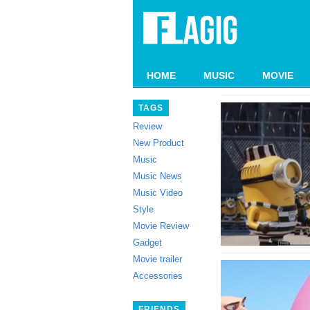
HOME
MUSIC
MOVIE
TAGS
Review
New Product
Music
Music News
Music Video
Style
Movie Review
Gadget
Movie trailer
Accessories
FRIENDS