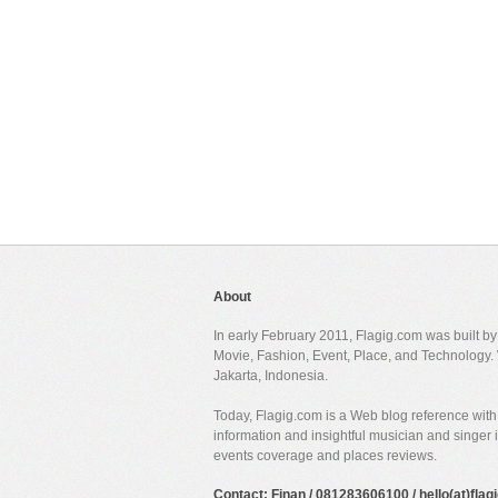
About
In early February 2011, Flagig.com was built b
Movie, Fashion, Event, Place, and Technology. 
Jakarta, Indonesia.
Today, Flagig.com is a Web blog reference with 
information and insightful musician and singer
events coverage and places reviews.
Contact: Finan / 081283606100 / hello(at)fla