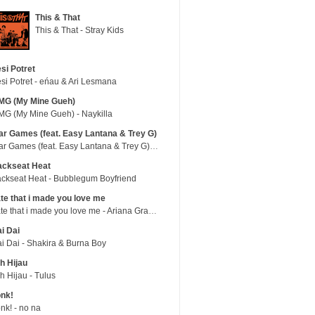
This & That
This & That - Stray Kids
si Potret
si Potret - eńau & Ari Lesmana
MG (My Mine Gueh)
G (My Mine Gueh) - Naykilla
r Games (feat. Easy Lantana & Trey G)
War Games (feat. Easy Lantana & Trey G) - Trub
ackseat Heat
ckseat Heat - Bubblegum Boyfriend
te that i made you love me
hate that i made you love me - Ariana Grande
i Dai
i Dai - Shakira & Burna Boy
h Hijau
h Hijau - Tulus
nk!
nk! - no na