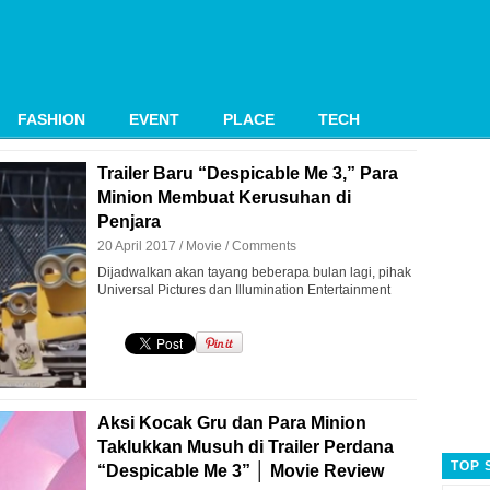
FASHION
EVENT
PLACE
TECH
Trailer Baru “Despicable Me 3,” Para
Minion Membuat Kerusuhan di
Penjara
20 April 2017 /
Movie
/
Comments
Dijadwalkan akan tayang beberapa bulan lagi, pihak
Universal Pictures dan Illumination Entertainment
Aksi Kocak Gru dan Para Minion
Taklukkan Musuh di Trailer Perdana
TOP 
“Despicable Me 3” │ Movie Review