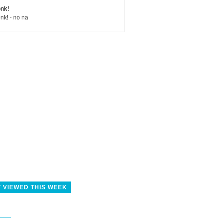
nk!
nk! - no na
 VIEWED THIS WEEK