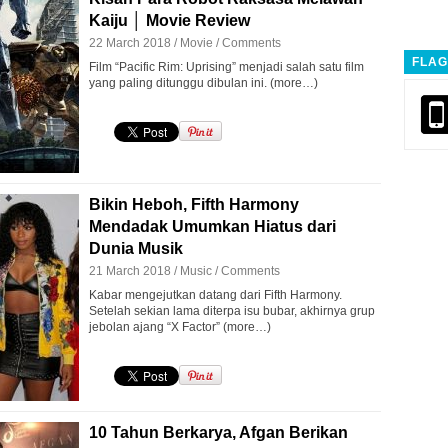
Kaiju │ Movie Review
22 March 2018 /
Movie
/
Comments
FLAG
Film “Pacific Rim: Uprising” menjadi salah satu film
yang paling ditunggu dibulan ini. (more…)
Bikin Heboh, Fifth Harmony
Mendadak Umumkan Hiatus dari
Dunia Musik
21 March 2018 /
Music
/
Comments
Kabar mengejutkan datang dari Fifth Harmony.
Setelah sekian lama diterpa isu bubar, akhirnya grup
jebolan ajang “X Factor” (more…)
10 Tahun Berkarya, Afgan Berikan