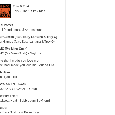
This & That
This & That - Stray Kids
si Potret
si Potret - eńau & Ari Lesmana
r Games (feat. Easy Lantana & Trey G)
War Games (feat. Easy Lantana & Trey G) - Trub
MG (My Mine Gueh)
G (My Mine Gueh) - Naykilla
te that i made you love me
hate that i made you love me - Ariana Grande
h Hijau
h Hijau - Tulus
AYA AKAN LAWAN
YA AKAN LAWAN - Dj Kupi
ackseat Heat
ckseat Heat - Bubblegum Boyfriend
i Dai
i Dai - Shakira & Burna Boy