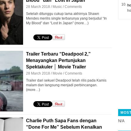
Blood” dan “Lost in Japan”
ho
28 March 2018 /
Music
/
Comments
ho
Setelah ditunggu cukup lama akhirnya Shawn
Mendes merilis single terbarunya yang berjudul “In
My Blood” dan “Lost In Japan” (more…)
Trailer Terbaru “Deadpool 2,”
Menayangkan Pertunjukan
Spektakuler │ Movie Trailer
28 March 2018 /
Movie
/
Comments
Trailer dari sekuel Deadpool telah rilis pada Kamis
malam dan langsung menjadi perbincangan.
(more…)
MOST
Charlie Puth Sapa Fans dengan
N/A
“Done For Me” Sebelum Kenalkan