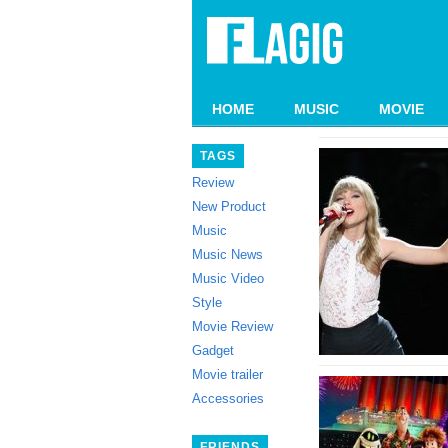
HOME
MUSIC
MOVIE
TAGS
Review
New Product
Music
Music News
Music Video
Style
Movie Review
Gadget
Movie trailer
Accessories
FRIENDS