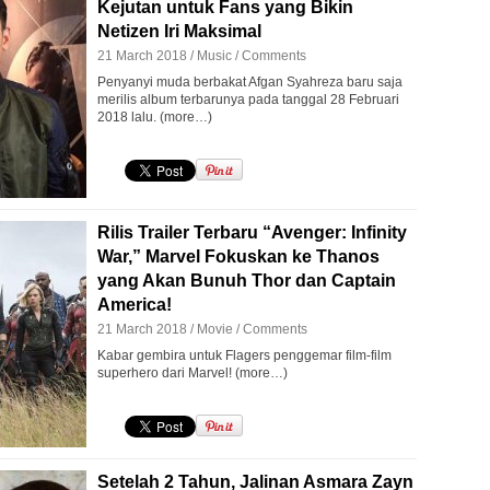
Kejutan untuk Fans yang Bikin
Netizen Iri Maksimal
21 March 2018 /
Music
/
Comments
Penyanyi muda berbakat Afgan Syahreza baru saja
merilis album terbarunya pada tanggal 28 Februari
2018 lalu. (more…)
Rilis Trailer Terbaru “Avenger: Infinity
War,” Marvel Fokuskan ke Thanos
yang Akan Bunuh Thor dan Captain
America!
21 March 2018 /
Movie
/
Comments
Kabar gembira untuk Flagers penggemar film-film
superhero dari Marvel! (more…)
Setelah 2 Tahun, Jalinan Asmara Zayn