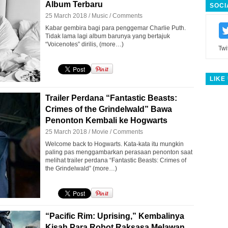
Album Terbaru
SOCI
25 March 2018 /
Music
/
Comments
Kabar gembira bagi para penggemar Charlie Puth.
Tidak lama lagi album barunya yang bertajuk
“Voicenotes” dirilis, (more…)
Twi
LIKE
Trailer Perdana “Fantastic Beasts:
Crimes of the Grindelwald” Bawa
Penonton Kembali ke Hogwarts
25 March 2018 /
Movie
/
Comments
Welcome back to Hogwarts. Kata-kata itu mungkin
paling pas menggambarkan perasaan penonton saat
melihat trailer perdana “Fantastic Beasts: Crimes of
the Grindelwald” (more…)
“Pacific Rim: Uprising,” Kembalinya
Kisah Para Robot Raksasa Melawan