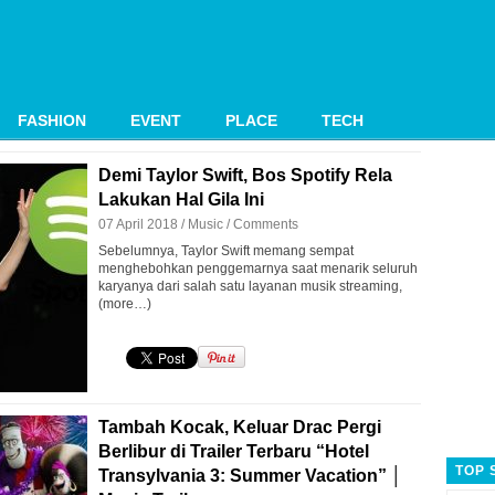
FASHION
EVENT
PLACE
TECH
Demi Taylor Swift, Bos Spotify Rela
Lakukan Hal Gila Ini
07 April 2018 /
Music
/
Comments
Sebelumnya, Taylor Swift memang sempat
menghebohkan penggemarnya saat menarik seluruh
karyanya dari salah satu layanan musik streaming,
(more…)
Tambah Kocak, Keluar Drac Pergi
Berlibur di Trailer Terbaru “Hotel
TOP 
Transylvania 3: Summer Vacation” │