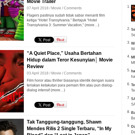
Movie Trailer
07 April 2018 /
Movie
/
Comments
Flagers pastinya sudah tidak sabar menanti film
ketiga “Hotel Transylvania.” Bertajuk “Hotel
Transylvania 3: Summer Vacation,” (more…)
Se
Se
Wa
“A Quiet Place,” Usaha Bertahan
M
Hidup dalam Teror Kesunyian│ Movie
MM
Review
ha
03 April 2018 /
Movie
/
Comments
Film horor atau thriller biasanya identik dengan suara
Te
teriakan ketakutan para pemain film atau pun dialog-
dialog intensif (more…)
Te
S
SA
B
Ba
Tak Tanggung-tanggung, Shawn
Da
Mendes Rilis 2 Single Terbaru, “In My
Da