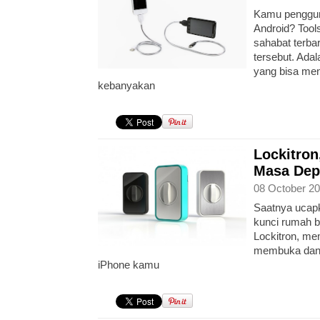
Kamu penggun
Android? Tool
sahabat terba
tersebut. Adal
yang bisa men
kebanyakan
Lockitron
Masa Dep
08 October 20
Saatnya ucapk
kunci rumah 
Lockitron, m
membuka dan 
iPhone kamu