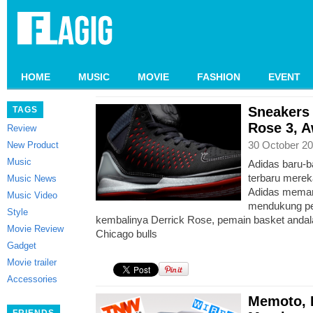
HOME
MUSIC
MOVIE
FASHION
EVENT
Sneakers 
TAGS
Rose 3, 
Review
30 October 20
New Product
Music
Adidas baru-ba
terbaru merek
Music News
Adidas mema
Music Video
mendukung pe
Style
kembalinya Derrick Rose, pemain basket andal
Movie Review
Chicago bulls
Gadget
Movie trailer
Accessories
Memoto, 