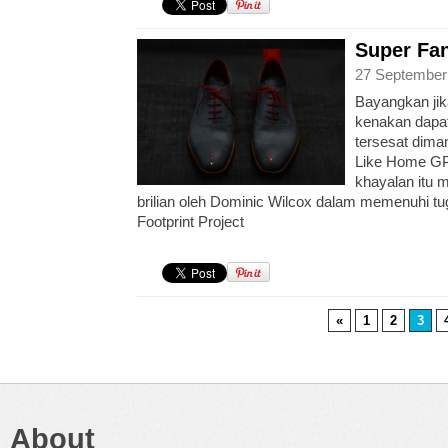
Super Fa
27 September
Bayangkan ji
kenakan dapa
tersesat dim
Like Home G
khayalan itu 
brilian oleh Dominic Wilcox dalam memenuhi tu
Footprint Project
«
1
2
3
About