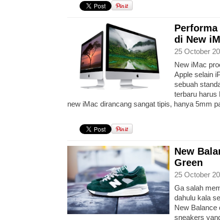
Performa 
di New i
25 October 20
New iMac prod
Apple selain 
sebuah standa
terbaru harus 
new iMac dirancang sangat tipis, hanya 5mm p
New Bala
Green
25 October 20
Ga salah mem
dahulu kala s
New Balance d
sneakers yang