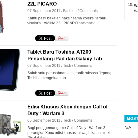
22L PICARO
Wa
07 September 2011 /
Fashion
/
Comments
Kamu pasti bakalan naksir sama koleksi terbaru
visvim’s LAMINA 22L PICARO backpack
Tablet Baru Toshiba, AT200
Penantang iPad dan Galaxy Tab
07 September 2011 /
Tech
/
Comments
Salah satu perusahaan elektronik raksasa Jepang,
Toshiba mengeluarkan
Edisi Khusus Xbox dengan Call of
Duty : Warfare 3
MOST
05 September 2011 /
Tech
/
Comments
N/A
Bagi penggemar game Call of Duty : Warfare 3,
perangkat Xbox edisi khusus ini wajib kamu miliki.
Dicat dalam