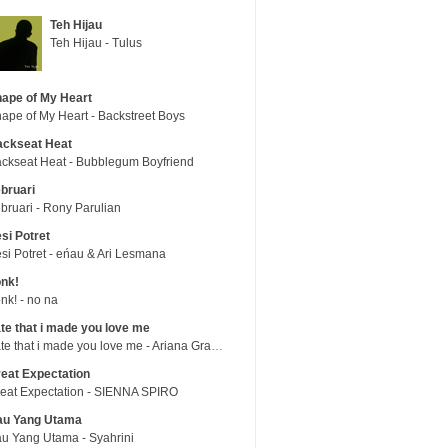
Teh Hijau
Teh Hijau - Tulus
ape of My Heart
ape of My Heart - Backstreet Boys
ackseat Heat
ckseat Heat - Bubblegum Boyfriend
bruari
bruari - Rony Parulian
si Potret
si Potret - eńau & Ari Lesmana
nk!
nk! - no na
te that i made you love me
hate that i made you love me - Ariana Grande
eat Expectation
eat Expectation - SIENNA SPIRO
au Yang Utama
u Yang Utama - Syahrini