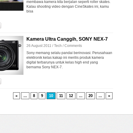
membawa kamera kita berjalan seperti roller skates.
Kalau shooting video dengan CineSkates ini, kamu
bisa
Kamera Ultra Canggih, SONY NEX-7
26 August 2011 /
Tech
/
Comments
Sony memang selalu pandai berinovasi. Perusahaan
elektronik kelas kakap ini merilis produk kamera
digital terbarunya untuk kelas high end yang
bernama Sony NEX-7.
«
...
8
9
10
11
12
...
20
...
»