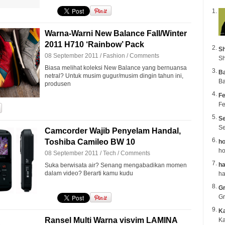
Warna-Warni New Balance Fall/Winter
2011 H710 ‘Rainbow’ Pack
Sh
08 September 2011 /
Fashion
/
Comments
Sh
Biasa melihat koleksi New Balance yang bernuansa
B
netral? Untuk musim gugur/musim dingin tahun ini,
Ba
produsen
Fe
Fe
Se
Se
Camcorder Wajib Penyelam Handal,
Toshiba Camileo BW 10
ho
ho
08 September 2011 /
Tech
/
Comments
ha
Suka berwisata air? Senang mengabadikan momen
dalam video? Berarti kamu kudu
Gr
Gr
K
Ransel Multi Warna visvim LAMINA
Ka