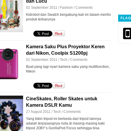
dan Lucu
02 September 2011 /
Fashion
/
Comments
Kidrobot dan Swatch bergabung kali ini dalam merilis
FLAG
produk terbarunya
Kamera Saku Plus Proyektor Keren
dari Nikon, Coolpix S1200pj
01 September 2011 /
Tech
/
Comments
Buat yang lagi nyari kamera saku yang multifunction,
Nikon
CineSkates, Roller Skates untuk
Kamera DSLR Kamu
27 August 2011 /
Tech
/
Comments
Yang bikin tripod ini berbeda dari tripod lainnya
adalah terpasangnya roda di masing-masing kaki
tripod JOBY’s GorillaPod Focus sehingga bisa