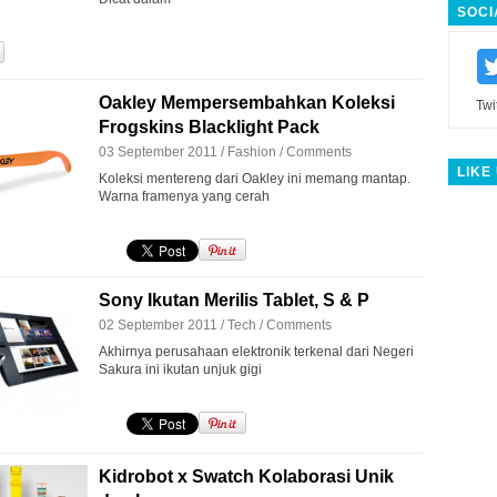
SOCI
Oakley Mempersembahkan Koleksi
Twi
Frogskins Blacklight Pack
03 September 2011 /
Fashion
/
Comments
LIKE
Koleksi mentereng dari Oakley ini memang mantap.
Warna framenya yang cerah
Sony Ikutan Merilis Tablet, S & P
02 September 2011 /
Tech
/
Comments
Akhirnya perusahaan elektronik terkenal dari Negeri
Sakura ini ikutan unjuk gigi
Kidrobot x Swatch Kolaborasi Unik