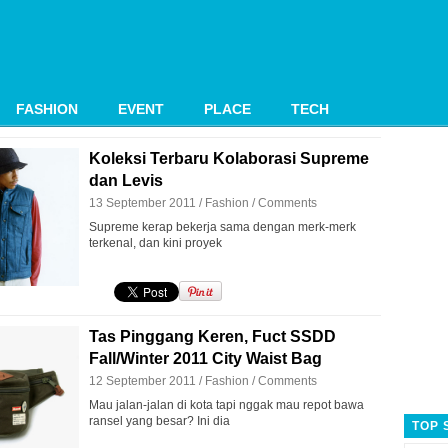
FASHION
EVENT
PLACE
TECH
Koleksi Terbaru Kolaborasi Supreme
dan Levis
13 September 2011 /
Fashion
/
Comments
Supreme kerap bekerja sama dengan merk-merk
terkenal, dan kini proyek
Tas Pinggang Keren, Fuct SSDD
Fall/Winter 2011 City Waist Bag
12 September 2011 /
Fashion
/
Comments
Mau jalan-jalan di kota tapi nggak mau repot bawa
ransel yang besar? Ini dia
TOP 