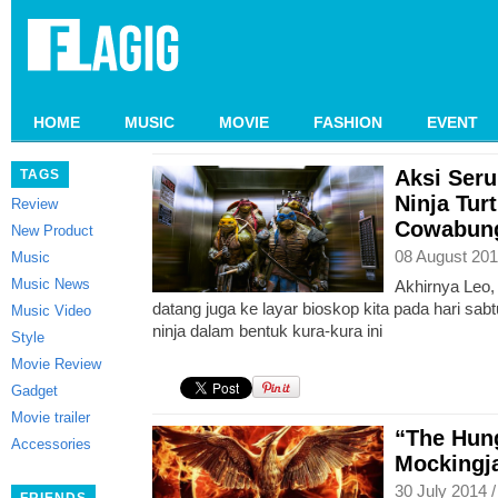
HOME
MUSIC
MOVIE
FASHION
EVENT
Aksi Seru
TAGS
Ninja Tur
Review
Cowabun
New Product
08 August 201
Music
Music News
Akhirnya Leo,
datang juga ke layar bioskop kita pada hari sab
Music Video
ninja dalam bentuk kura-kura ini
Style
Movie Review
Gadget
Movie trailer
“The Hun
Accessories
Mockingjay
30 July 2014 