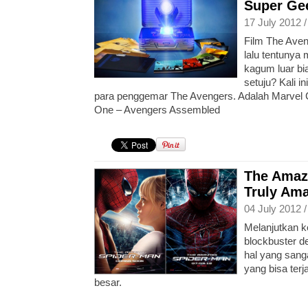
Super Ge
17 July 2012 
Film The Ave
lalu tentunya
kagum luar bi
setuju? Kali 
para penggemar The Avengers. Adalah Marvel 
One – Avengers Assembled
The Amaz
Truly Ama
04 July 2012 
Melanjutkan ke
blockbuster d
hal yang sang
yang bisa terj
besar.