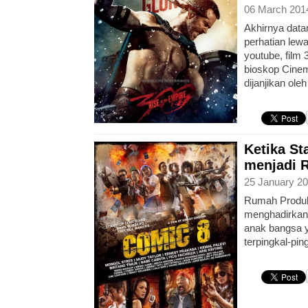
06 March 201
Akhirnya data
perhatian lewat
youtube, film
bioskop Cine
dijanjikan ole
Ketika S
menjadi 
25 January 20
Rumah Produk
menghadirkan 
anak bangsa 
terpingkal-pi