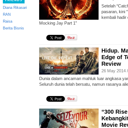
FRIENDS
Setelah “Catch
Diana Rikasari
pasaran, kini
RAN
kembali hadi
Raisa
Mocking Jay Part 1”
Berita Bisnis
Hidup. Mat
Edge of 
Review
26 May 2014 
Dunia dalam ancaman mahluk luar angkasa yan
Seluruh dunia telah bersatu, namun rasanya alien
“300 Rise
Kebangkit
Movie Re