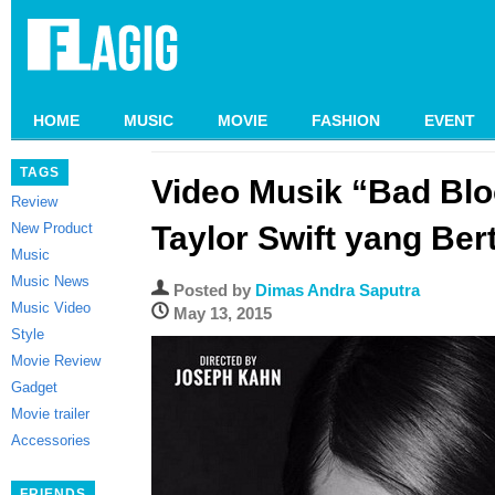
HOME
MUSIC
MOVIE
FASHION
EVENT
TAGS
Video Musik “Bad Blo
Review
New Product
Taylor Swift yang Bert
Music
Music News
Posted by
Dimas Andra Saputra
Music Video
May 13, 2015
Style
Movie Review
Gadget
Movie trailer
Accessories
FRIENDS