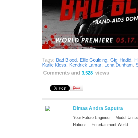
Tags:
,
,
,
Bad Blood
Ellie Goulding
Gigi Hadid
H
,
,
,
Karlie Kloss
Kendrick Lamar
Lena Dunham
Comments and
views
3,528
Dimas Andra Saputra
Your Future Engineer │ Model Unite
Nations │ Entertainment World