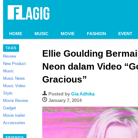
HOME
MUSIC
MOVIE
FASHION
EVENT
TAGS
Ellie Goulding Berma
Review
New Product
Neon dalam Video “
Music
Gracious”
Music News
Music Video
Style
Posted by
Gia Adhika
January 7, 2014
Movie Review
Gadget
Movie trailer
Accessories
FRIENDS