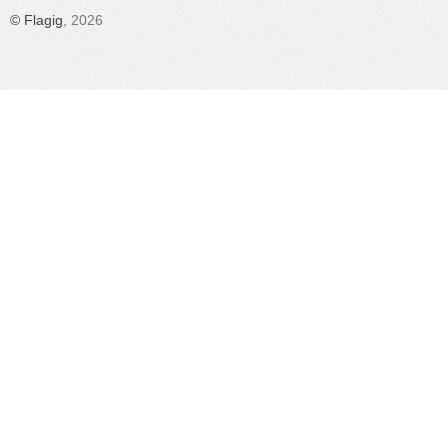
©
Flagig
, 2026