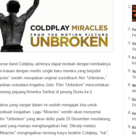
Fe
Fe
Se
Se
K
Ka
emar band Coldplay akhirnya dapat terobati dengan kembalinya
n-kawan dengan merilis single
baru mereka yang berjudul
Te
Te
racles” sendiri merupakan original soundtrack film “Unbroken,”
rahan sutradara Angelina Jolie. Film “Unbroken” menceritakan
Wa
eorang pejuang Amerika Serikat di perang Dunia ke-2.
Da
akna yang sangat dalam ini seolah mengajak kita untuk
Da
ebuah keajaiban. Lagu “Miracles” sendiri akan menyertai
ho
ilm “Unbroken” yang akan dirilis pada 15 Desember mendatang,
ho
atal yang mampu menghangatkan hati. Dikutip melalui
B
 “Miracles” mengingatkan tentang karya terakhir Coldplay, “Ink”,
Ba