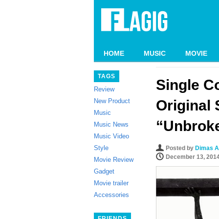
HOME
MUSIC
MOVIE
TAGS
Single C
Review
New Product
Original
Music
“Unbrok
Music News
Music Video
Style
Posted by
Dimas A
December 13, 201
Movie Review
Gadget
Movie trailer
Accessories
FRIENDS