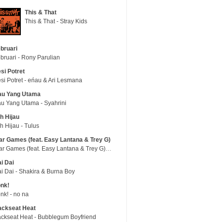
This & That
This & That - Stray Kids
bruari
bruari - Rony Parulian
si Potret
si Potret - eńau & Ari Lesmana
au Yang Utama
u Yang Utama - Syahrini
h Hijau
h Hijau - Tulus
r Games (feat. Easy Lantana & Trey G)
War Games (feat. Easy Lantana & Trey G) - Trub
i Dai
i Dai - Shakira & Burna Boy
nk!
nk! - no na
ackseat Heat
ckseat Heat - Bubblegum Boyfriend