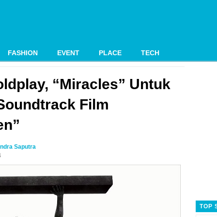
FASHION
EVENT
PLACE
TECH
oldplay, “Miracles” Untuk
 Soundtrack Film
en”
ndra Saputra
4
TOP 