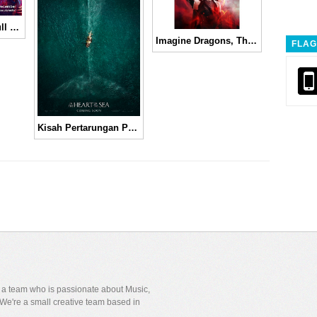
Album “A Head Full Of Dreams” Menjadi Nomor 1 di iTunes, Coldplay Mengucapkan Terima Kasih untuk Indonesia
Imagine Dragons, The Lumineers, Christina Aguilera Bergabung Dalam Soundtrack “The Hunger Games: Catching Fire”
FLAG
Kisah Pertarungan Pemburu Paus dengan Paus Raksasa “In The Heart of The Sea” │ Movie Review
y a team who is passionate about Music,
We're a small creative team based in