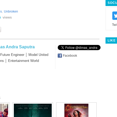
SOCI
,
es
Unbroken
views
5
Twi
LIKE
as Andra Saputra
 Future Engineer │ Model United
Facebook
ons │ Entertainment World
s