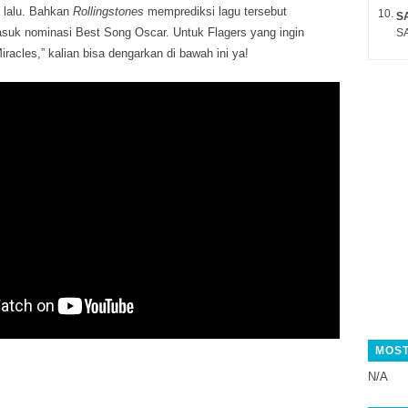
1 lalu. Bahkan
Rollingstones
memprediksi lagu tersebut
S
uk nominasi Best Song Oscar. Untuk Flagers yang ingin
SA
racles,” kalian bisa dengarkan di bawah ini ya!
MOST
N/A