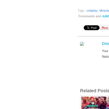
Tags:
,
coldplay
Miracl
Comments and
4,66
Dim
Your
Nati
Related Post