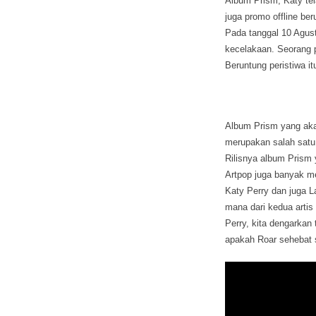
Album Prism, Katy tel
juga promo offline ber
Pada tanggal 10 Agus
kecelakaan. Seorang 
Beruntung peristiwa i
Album Prism yang aka
merupakan salah satu 
Rilisnya album Prism 
Artpop juga banyak m
Katy Perry dan juga L
mana dari kedua artis 
Perry, kita dengarkan
apakah Roar sehebat 