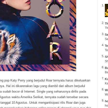
Th
Th
Se
Se
Te
Te
Sh
Sh
B
Ba
K
ang pop Katy Perry yang berjudul Roar ternyata harus dikeluarkan
Ka
nya.
Hal ini dikarenakan lagu yang diambil dari album berjudul
Wa
a sudah bocor di Internet. Single yang seharusnya dirilis pada
 Agustus waktu Amerika Serikat, ternyata sudah tersebar secara
ho
ai tanggal 10 Agustus. Untuk mengantisipasi rilis Roar dan juga
ho