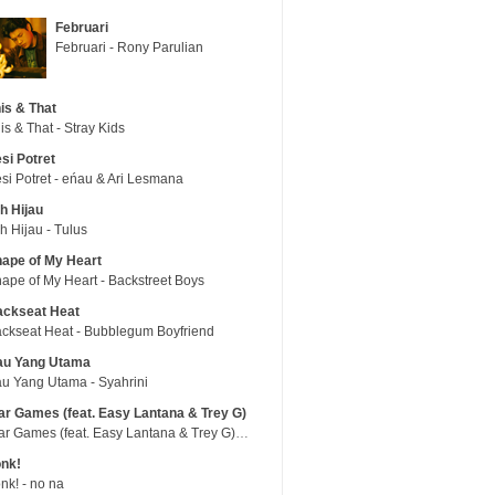
Februari
Februari - Rony Parulian
is & That
is & That - Stray Kids
si Potret
si Potret - eńau & Ari Lesmana
h Hijau
h Hijau - Tulus
ape of My Heart
ape of My Heart - Backstreet Boys
ackseat Heat
ckseat Heat - Bubblegum Boyfriend
au Yang Utama
u Yang Utama - Syahrini
r Games (feat. Easy Lantana & Trey G)
War Games (feat. Easy Lantana & Trey G) - Trub
nk!
nk! - no na