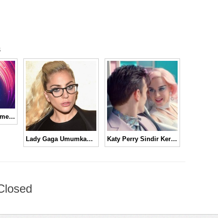
s
Daftar Lengkap Pemenang dan Nominasi MTV Europe Music Awards (EMA) 2014
Lady Gaga Umumkan Tanggal Rilis Video Musik “Perfect Illusion”
Katy Perry Sindir Keras Donald Trump Lewat Video Musik “Chained to the Rhythm” │ Music Video
Closed