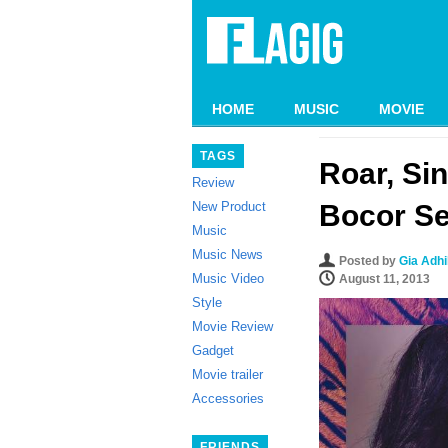
HOME
MUSIC
MOVIE
TAGS
Roar, Sin
Review
New Product
Bocor Se
Music
Music News
Posted by
Gia Adh
Music Video
August 11, 2013
Style
Movie Review
Gadget
Movie trailer
Accessories
FRIENDS