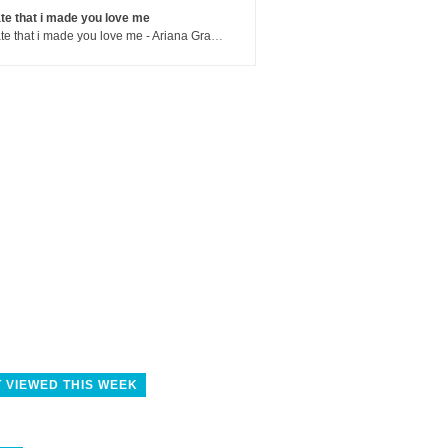
te that i made you love me
hate that i made you love me - Ariana Grande
 VIEWED THIS WEEK