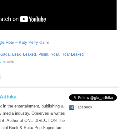
le Roar – Katy Perry disini
,
,
,
,
,
 Gaga
Leak
Leaked
Prism
Roar
Roar Leaked
views
1
 Adhika
k in the entertainment, publishing &
Facebook
al media industry. Observes & writes
t it. Author of ONE DIRECTION The
ficial Book & Buku Pop Superstars.