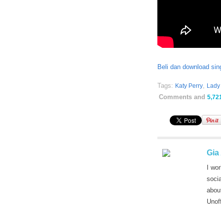
Beli dan download sing
Tags:
,
Katy Perry
Lady
Comments and
5,72
Gia
I wor
soci
abou
Unof