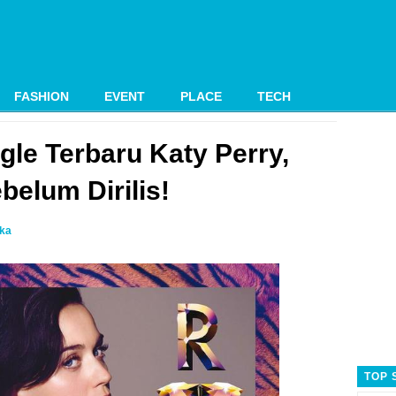
FASHION
EVENT
PLACE
TECH
gle Terbaru Katy Perry,
belum Dirilis!
ika
TOP 