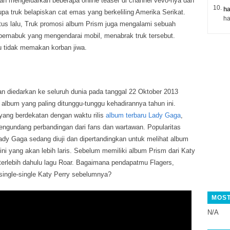
ah mengeluarkan beberapa online teaser di channel vevo-nya dan
ha
upa truk belapiskan cat emas yang berkeliling Amerika Serikat.
tus lalu, Truk promosi album Prism juga mengalami sebuah
pemabuk yang mengendarai mobil, menabrak truk tersebut.
tu tidak memakan korban jiwa.
n diedarkan ke seluruh dunia pada tanggal 22 Oktober 2013
album yang paling ditunggu-tunggu kehadirannya tahun ini.
yang berdekatan dengan waktu rilis
album terbaru Lady Gaga
,
engundang perbandingan dari fans dan wartawan. Popularitas
ady Gaga sedang diuji dan dipertandingkan untuk melihat album
ini yang akan lebih laris. Sebelum memiliki album Prism dari Katy
 terlebih dahulu lagu Roar. Bagaimana pendapatmu Flagers,
single-single Katy Perry sebelumnya?
MOST
N/A