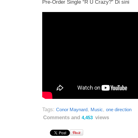
Pre-Order Single “R U Crazy?” Di sini
Tags:
,
,
Conor Maynard
Music
one direction
Comments and
views
4,453