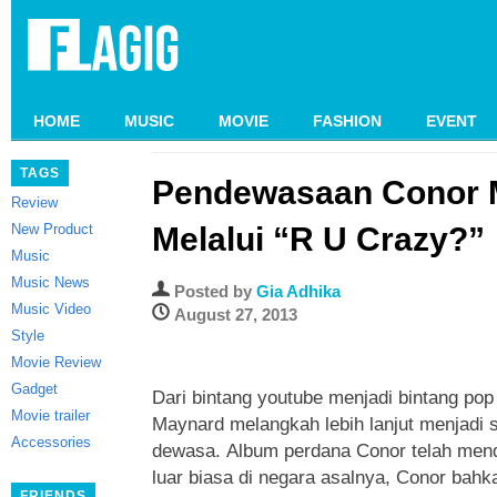
HOME
MUSIC
MOVIE
FASHION
EVENT
TAGS
Pendewasaan Conor 
Review
New Product
Melalui “R U Crazy?”
Music
Music News
Posted by
Gia Adhika
Music Video
August 27, 2013
Style
Movie Review
Gadget
Dari bintang youtube menjadi bintang pop
Movie trailer
Maynard melangkah lebih lanjut menjadi 
Accessories
dewasa.
Album perdana Conor telah men
luar biasa di negara asalnya, Conor ba
FRIENDS