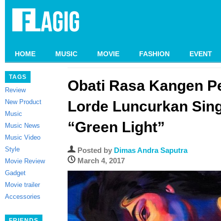
HOME
MUSIC
MOVIE
FASHION
EVENT
TAGS
Obati Rasa Kangen P
Review
New Product
Lorde Luncurkan Sing
Music
“Green Light”
Music News
Music Video
Style
Posted by
Dimas Andra Saputra
March 4, 2017
Movie Review
Gadget
Movie trailer
Accessories
FRIENDS