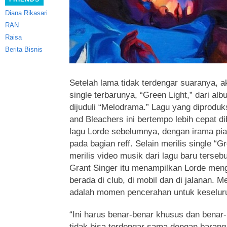
Diana Rikasari
RAN
Raisa
Berita Bisnis
Setelah lama tidak terdengar suaranya, a
single terbarunya, “Green Light,” dari al
dijuduli “Melodrama.”
Lagu yang diproduksi
and Bleachers ini bertempo lebih cepat d
lagu Lorde sebelumnya, dengan irama pia
pada bagian reff. Selain merilis single “G
merilis video musik dari lagu baru terseb
Grant Singer itu menampilkan Lorde men
berada di club, di mobil dan di jalanan. M
adalah momen pencerahan untuk keselur
“Ini harus benar-benar khusus dan benar-
tidak bisa terdengar sama dengan baran