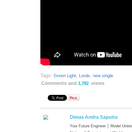
Tags:
,
,
Green Light
Lorde
new single
Comments and
views
1,782
Dimas Andra Saputra
Your Future Engineer │ Model Unite