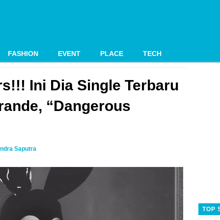
FASHION
EVENT
PLACE
TECH
s!!! Ini Dia Single Terbaru
rande, “Dangerous
ndra Saputra
TOP 