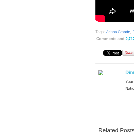
Tags:
,
Ariana Grande
Comments and
2,71
Dim
Your
Nati
Related Post