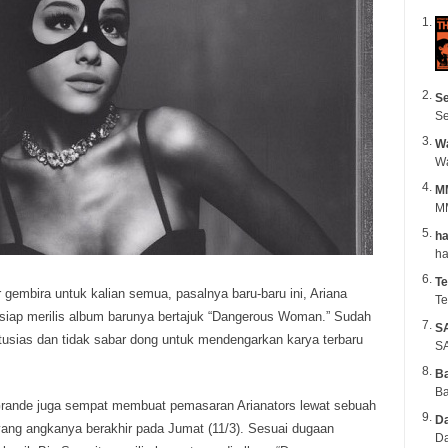
Se
Se
Wa
M
MM
ha
Te
r gembira untuk kalian semua, pasalnya baru-baru ini, Ariana
Te
iap merilis album barunya bertajuk “Dangerous Woman.” Sudah
S
tusias dan tidak sabar dong untuk mendengarkan karya terbaru
SA
B
Ba
rande juga sempat membuat pemasaran Arianators lewat sebuah
Da
yang angkanya berakhir pada Jumat (11/3). Sesuai dugaan
Da