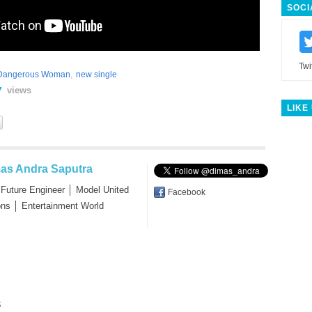
SOCI
Twi
,
Dangerous Woman
new single
views
7
LIKE
as Andra Saputra
 Future Engineer │ Model United
Facebook
ons │ Entertainment World
s