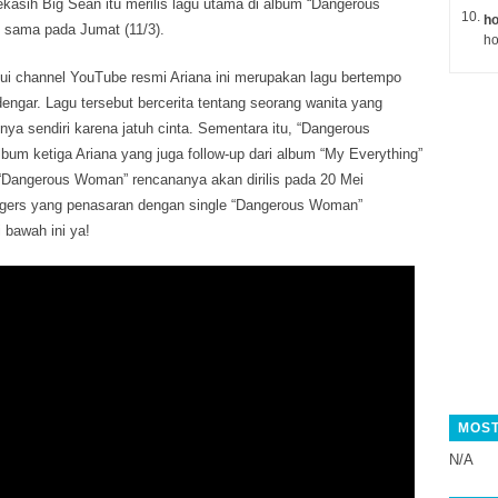
asih Big Sean itu merilis lagu utama di album “Dangerous
ho
 sama pada Jumat (11/3).
ho
alui channel YouTube resmi Ariana ini merupakan lagu bertempo
ngar. Lagu tersebut bercerita tentang seorang wanita yang
inya sendiri karena jatuh cinta. Sementara itu, “Dangerous
m ketiga Ariana yang juga follow-up dari album “My Everything”
u. “Dangerous Woman” rencananya akan dirilis pada 20 Mei
gers yang penasaran dengan single “Dangerous Woman”
 bawah ini ya!
MOST
N/A