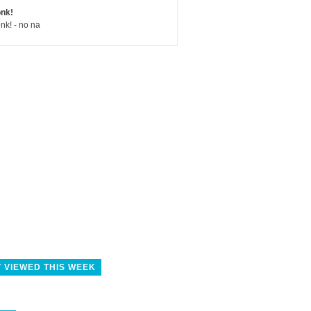
nk!
nk! - no na
 VIEWED THIS WEEK