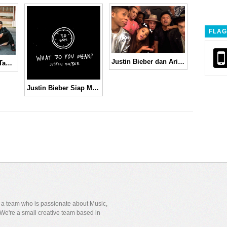
FLAG
Justin Bieber dan Ariana Grande Menggila Bersama di Video “I Really Like You” Versi Lib Dub
Rixton Umumkan Tanggal Rilis Album Baru, “Let The Road”
Justin Bieber Siap Merilis Single “What Do You Mean” pada Bulan Agustus
y a team who is passionate about Music,
We're a small creative team based in