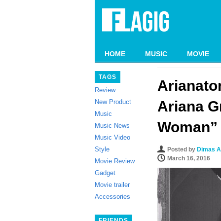
HOME
MUSIC
MOVIE
TAGS
Arianator
Review
New Product
Ariana G
Music
Woman”
Music News
Music Video
Style
Posted by
Dimas A
March 16, 2016
Movie Review
Gadget
Movie trailer
Accessories
FRIENDS