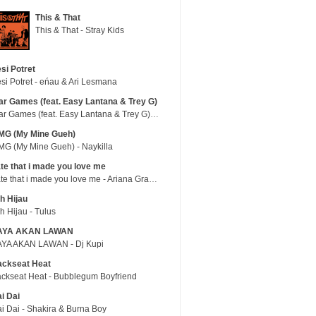
This & That
This & That - Stray Kids
si Potret
si Potret - eńau & Ari Lesmana
r Games (feat. Easy Lantana & Trey G)
War Games (feat. Easy Lantana & Trey G) - Trub
MG (My Mine Gueh)
G (My Mine Gueh) - Naykilla
te that i made you love me
hate that i made you love me - Ariana Grande
h Hijau
h Hijau - Tulus
AYA AKAN LAWAN
YA AKAN LAWAN - Dj Kupi
ackseat Heat
ckseat Heat - Bubblegum Boyfriend
i Dai
i Dai - Shakira & Burna Boy