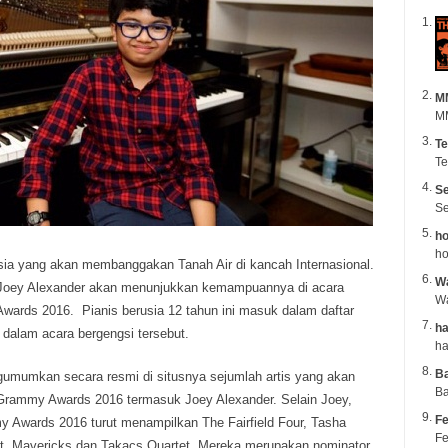
M
MM
Te
Te
Se
Se
ho
ho
sia yang akan membanggakan Tanah Air di kancah Internasional.
Wa
i, Joey Alexander akan menunjukkan kemampuannya di acara
rds 2016. Pianis berusia 12 tahun ini masuk dalam daftar
ha
l dalam acara bergengsi tersebut.
B
mumkan secara resmi di situsnya sejumlah artis yang akan
Ba
Grammy Awards 2016 termasuk Joey Alexander. Selain Joey,
Fe
 Awards 2016 turut menampilkan The Fairfield Four, Tasha
Fe
t, Mavericks dan Takacs Quartet. Mereka merupakan nominator