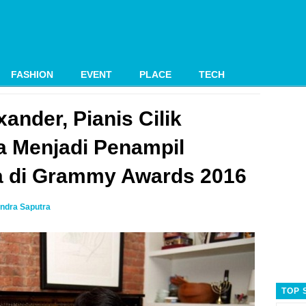
FASHION
EVENT
PLACE
TECH
ander, Pianis Cilik
a Menjadi Penampil
 di Grammy Awards 2016
ndra Saputra
TOP 