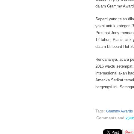
dalam Grammy Awards
Seperti yang telah d
yakni untuk kategori 
Prestasi Joey meman
12 tahun. Pianis cilik
dalam Billboard Hot 2
Rencananya, acara pe
2016 waktu setempat.
internasional akan had
Amerika Serikat terse
bergengsi ini. Semog
Tags:
Grammy Awards
Comments and
2,90