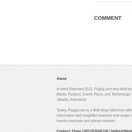
COMMENT
About
In early February 2011, Flagig.com was built b
Movie, Fashion, Event, Place, and Technology. 
Jakarta, Indonesia.
Today, Flagig.com is a Web blog reference with 
information and insightful musician and singer
events coverage and places reviews.
Contact: Finan / 081283606100 / hello(at)fla