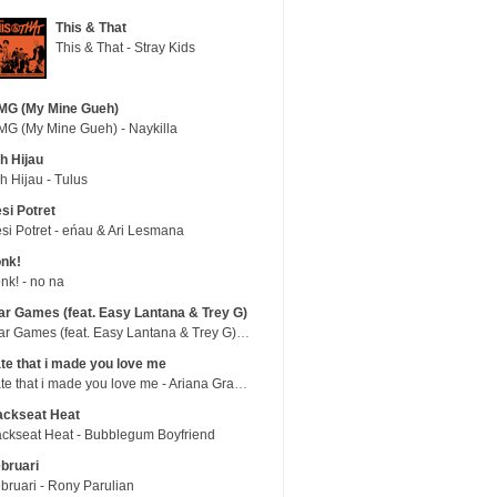
This & That
This & That - Stray Kids
MG (My Mine Gueh)
G (My Mine Gueh) - Naykilla
h Hijau
h Hijau - Tulus
si Potret
si Potret - eńau & Ari Lesmana
nk!
nk! - no na
r Games (feat. Easy Lantana & Trey G)
War Games (feat. Easy Lantana & Trey G) - Trub
te that i made you love me
hate that i made you love me - Ariana Grande
ackseat Heat
ckseat Heat - Bubblegum Boyfriend
bruari
bruari - Rony Parulian