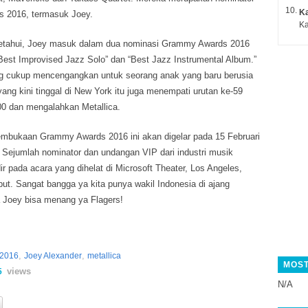
K
 2016, termasuk Joey.
Ka
iketahui, Joey masuk dalam dua nominasi Grammy Awards 2016
“Best Improvised Jazz Solo” dan “Best Jazz Instrumental Album.”
g cukup mencengangkan untuk seorang anak yang baru berusia
 yang kini tinggal di New York itu juga menempati urutan ke-59
00 dan mengalahkan Metallica.
mbukaan Grammy Awards 2016 ini akan digelar pada 15 Februari
 Sejumlah nominator dan undangan VIP dari industri musik
ir pada acara yang dihelat di Microsoft Theater, Los Angeles,
but. Sangat bangga ya kita punya wakil Indonesia di ajang
a Joey bisa menang ya Flagers!
,
,
 2016
Joey Alexander
metallica
MOST
views
5
N/A