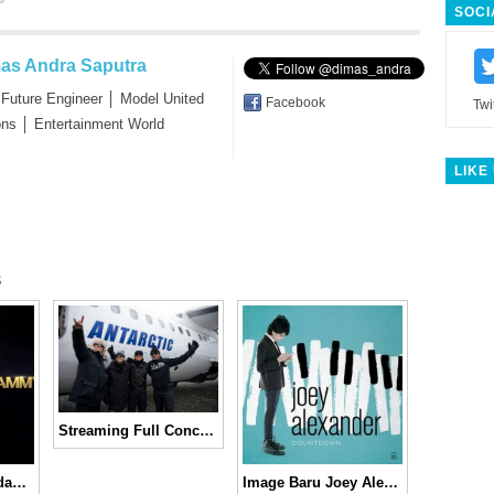
SOCI
as Andra Saputra
 Future Engineer │ Model United
Facebook
Twi
ons │ Entertainment World
LIKE
s
Streaming Full Concert Metallica, “Freeze ‘Em All: Live in Antarctica,” Gratis!
Daftar Pemenang dan Nominasi Grammy Awards 2016
Image Baru Joey Alexander untuk Teaser Album “Countdown”