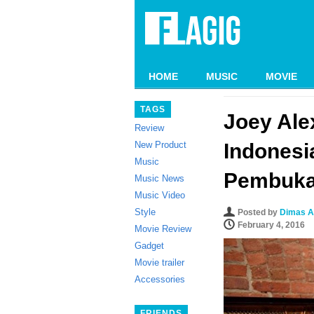
HOME
MUSIC
MOVIE
TAGS
Joey Alex
Review
New Product
Indonesi
Music
Pembuka
Music News
Music Video
Style
Posted by
Dimas A
February 4, 2016
Movie Review
Gadget
Movie trailer
Accessories
FRIENDS