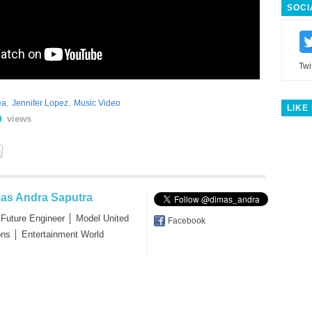
SOCI
Twi
,
,
ea
Jennifer Lopez
Music Video
LIKE
views
9
as Andra Saputra
 Future Engineer │ Model United
Facebook
ons │ Entertainment World