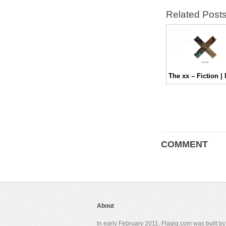
Related Post
COMMENT
About
In early February 2011, Flagig.com was built b