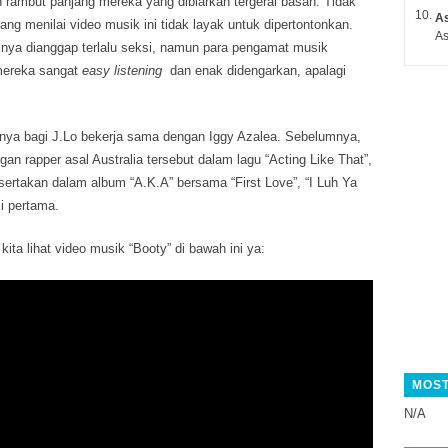
rambut panjang mereka yang dibiarkan tergerai basah. Tidak
A
ang menilai video musik ini tidak layak untuk dipertontonkan.
As
nya dianggap terlalu seksi, namun para pengamat musik
reka sangat
easy listening
dan enak didengarkan, apalagi
inya bagi J.Lo bekerja sama dengan Iggy Azalea. Sebelumnya,
gan rapper asal Australia tersebut dalam lagu “Acting Like That”,
sertakan dalam album “A.K.A” bersama “First Love”, “I Luh Ya
si pertama.
kita lihat video musik “Booty” di bawah ini ya:
MOST
N/A