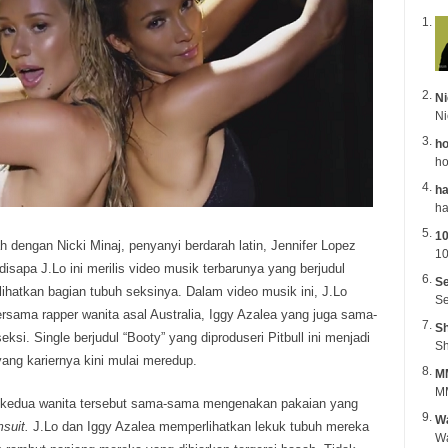
Ni
ho
ho
ha
1
h dengan Nicki Minaj, penyanyi berdarah latin, Jennifer Lopez
10
disapa J.Lo ini merilis video musik terbarunya yang berjudul
Se
ihatkan bagian tubuh seksinya. Dalam video musik ini, J.Lo
Se
ersama rapper wanita asal Australia, Iggy Azalea yang juga sama-
Sh
ksi. Single berjudul “Booty” yang diproduseri Pitbull ini menjadi
Sh
yang kariernya kini mulai meredup.
M
MM
, kedua wanita tersebut sama-sama mengenakan pakaian yang
Wa
msuit.
J.Lo dan Iggy Azalea memperlihatkan lekuk tubuh mereka