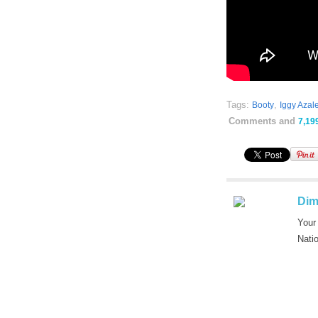
Tags:
,
Booty
Iggy Azal
Comments and
7,19
Dim
Your
Nati