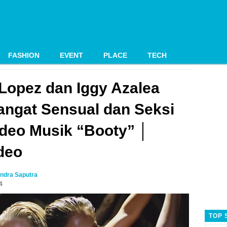
FASHION
EVENT
PLACE
TECH
 Lopez dan Iggy Azalea
angat Sensual dan Seksi
deo Musik “Booty” │
deo
ndra Saputra
4
TOP 