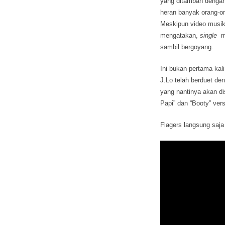
yang ditambah dengan 
heran banyak orang-or
Meskipun video musik
mengatakan,
single
me
sambil bergoyang.
Ini bukan pertama kal
J.Lo telah berduet den
yang nantinya akan di
Papi” dan “Booty” ver
Flagers langsung saja 