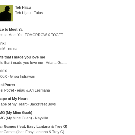
Teh Hijau
Teh Hijau - Tulus
ce to Meet Ya
Nice to Meet Ya - TOMORROW X TOGETHER
nk!
nk! - no na
te that i made you love me
hate that i made you love me - Ariana Grande
000X
00X - Ghea Indrawari
si Potret
si Potret - eńau & Ari Lesmana
ape of My Heart
ape of My Heart - Backstreet Boys
MG (My Mine Gueh)
G (My Mine Gueh) - Naykilla
r Games (feat. Easy Lantana & Trey G)
War Games (feat. Easy Lantana & Trey G) - Trub