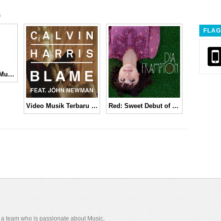
s
FLAG
The xx – Fiction | Music Video
Video Musik Terbaru Calvin Harris feat. John Newman, “Blame”│Music Video
Red: Sweet Debut of Dia Frampton
y a team who is passionate about Music,