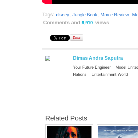
Tags:
,
,
,
disney
Jungle Book
Movie Review
Mo
Comments and
views
6,910
Dimas Andra Saputra
Your Future Engineer │ Model Unite
Nations │ Entertainment World
Related Posts