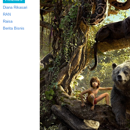
Diana Rikasari
RAN
Raisa
Berita Bisnis