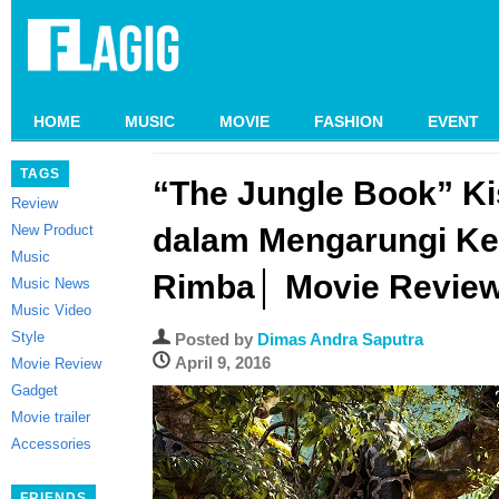
HOME
MUSIC
MOVIE
FASHION
EVENT
TAGS
“The Jungle Book” K
Review
New Product
dalam Mengarungi Ke
Music
Rimba│ Movie Revie
Music News
Music Video
Style
Posted by
Dimas Andra Saputra
April 9, 2016
Movie Review
Gadget
Movie trailer
Accessories
FRIENDS