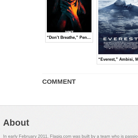
“Don’t Breathe,” Penuh Ketegangan! Anda Bernapas, Anda Mati! │ Movie Review
COMMENT
About
In early February 2011, Flagig.com was built by a team who is passi