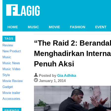
HOME
MUSIC
MOVIE
FASHION
EVENT
TAGS
“The Raid 2: Beranda
Review
New Product
Menghadirkan Internat
Music
Penuh Aksi
Music News
Music Video
Style
Posted by
Gia Adhika
January 1, 2014
Movie Review
Gadget
Movie trailer
Accessories
FRIENDS