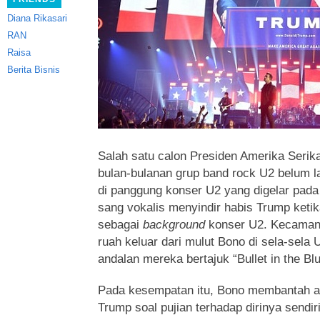
Diana Rikasari
RAN
Raisa
Berita Bisnis
Salah satu calon Presiden Amerika Serik
bulan-bulanan grup band rock U2 belum la
di panggung konser U2 yang digelar pada 
sang vokalis menyindir habis Trump ketik
sebagai
background
konser U2. Kecaman
ruah keluar dari mulut Bono di sela-sel
andalan mereka bertajuk “Bullet in the Bl
Pada kesempatan itu, Bono membantah a
Trump soal pujian terhadap dirinya sendi