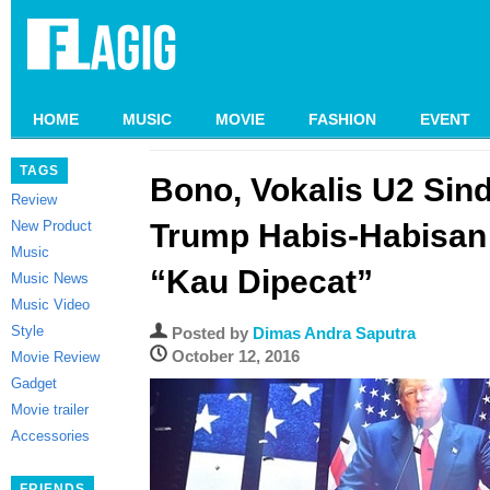
HOME
MUSIC
MOVIE
FASHION
EVENT
TAGS
Bono, Vokalis U2 Sind
Review
New Product
Trump Habis-Habisan
Music
“Kau Dipecat”
Music News
Music Video
Style
Posted by
Dimas Andra Saputra
October 12, 2016
Movie Review
Gadget
Movie trailer
Accessories
FRIENDS