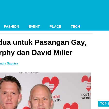
FASHION
EVENT
PLACE
TECH
dua untuk Pasangan Gay,
phy dan David Miller
ndra Saputra
TOP 