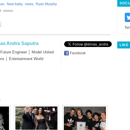
SOCI
,
,
,
gan
New baby
news
Ryan Murphy
views
9
Twi
as Andra Saputra
LIKE
 Future Engineer │ Model United
Facebook
ons │ Entertainment World
s