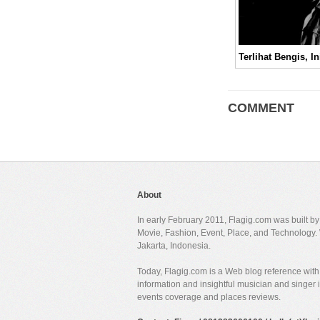
COMMENT
About
In early February 2011, Flagig.com was built b
Movie, Fashion, Event, Place, and Technology. 
Jakarta, Indonesia.
Today, Flagig.com is a Web blog reference with 
information and insightful musician and singer
events coverage and places reviews.