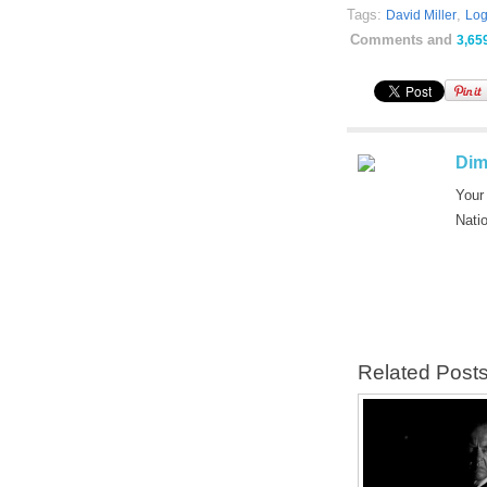
Tags:
,
David Miller
Lo
Comments and
3,65
Dim
Your
Nati
Related Post