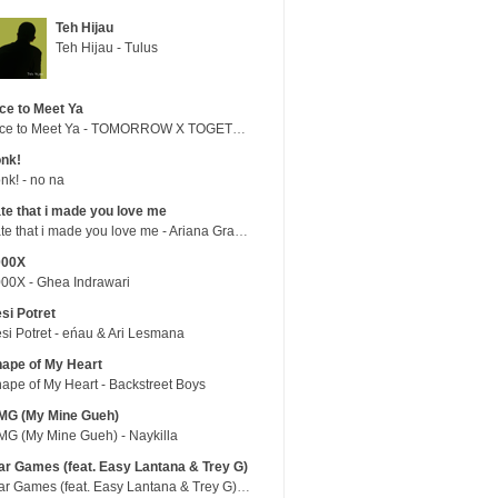
Teh Hijau
Teh Hijau - Tulus
ce to Meet Ya
Nice to Meet Ya - TOMORROW X TOGETHER
nk!
nk! - no na
te that i made you love me
hate that i made you love me - Ariana Grande
000X
00X - Ghea Indrawari
si Potret
si Potret - eńau & Ari Lesmana
ape of My Heart
ape of My Heart - Backstreet Boys
MG (My Mine Gueh)
G (My Mine Gueh) - Naykilla
r Games (feat. Easy Lantana & Trey G)
War Games (feat. Easy Lantana & Trey G) - Trub