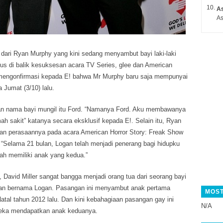
A
As
dari Ryan Murphy yang kini sedang menyambut bayi laki-laki
ius di balik kesuksesan acara TV Series,
glee dan American
ah mengonfirmasi kepada E! bahwa Mr Murphy baru saja mempunyai
a Jumat (3/10) lalu.
n nama bayi mungil itu Ford. “Namanya Ford. Aku membawanya
umah sakit” katanya secara eksklusif kepada E!. Selain itu, Ryan
n perasaannya pada acara American Horror Story: Freak Show
 “Selama 21 bulan, Logan telah menjadi penerang bagi hidupku
ah memiliki anak yang kedua.”
David Miller sangat bangga menjadi orang tua dari seorang bayi
kan bernama Logan. Pasangan ini menyambut anak pertama
MOST
al tahun 2012 lalu. Dan kini kebahagiaan pasangan gay ini
N/A
reka mendapatkan anak keduanya.