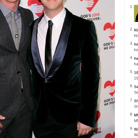
Ni
ho
ho
ha
1
10
Se
Se
Sh
Sh
M
MM
Wa