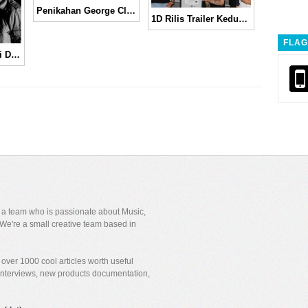
Penikahan George Clooney dan Amal Alamuddin yang Elegan dan Mewah
1D Rilis Trailer Kedua Film “One Direction : Where We Are – The Concert Film”
FLAG
Terlihat Bengis, Ini Dia Penampilan Musuh “Wolverine”
y a team who is passionate about Music,
We're a small creative team based in
over 1000 cool articles worth useful
 interviews, new products documentation,