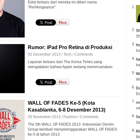
Edisi terbaru dari mereka ini diberi nama
“Re/Vengeance”.
Sh
Sh
ho
Rumor: iPad Pro Retina di Produksi
ho
02 December 2013 /
Tech
/
Comments
ha
Laporan terbaru dari The Korea Times yang
mengatakan bahwa Apple sedang merencanakan
Wa
Da
Da
WALL OF FADES Ke-5 (Kota
ro
ro
Kasablanka, 6-8 Desember 2013)
26 November 2013 /
Fashion
/
Comments
Se
Se
The 5th WALL OF FADES 2013. Indonesian Denim
Group kembali menyelenggarakan WALL OF FADES
Ni
ke-5 di tahun 2013.