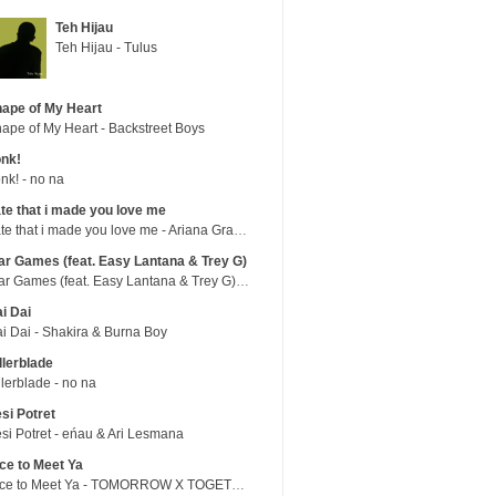
Teh Hijau
Teh Hijau - Tulus
ape of My Heart
ape of My Heart - Backstreet Boys
nk!
nk! - no na
te that i made you love me
hate that i made you love me - Ariana Grande
r Games (feat. Easy Lantana & Trey G)
War Games (feat. Easy Lantana & Trey G) - Trub
i Dai
i Dai - Shakira & Burna Boy
llerblade
llerblade - no na
si Potret
si Potret - eńau & Ari Lesmana
ce to Meet Ya
Nice to Meet Ya - TOMORROW X TOGETHER