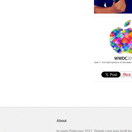
About
In early February 2011, Flagig.com was built b