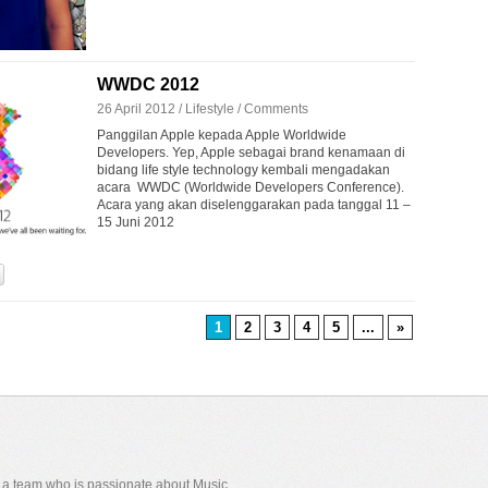
WWDC 2012
26 April 2012 /
Lifestyle
/
Comments
Panggilan Apple kepada Apple Worldwide
Developers. Yep, Apple sebagai brand kenamaan di
bidang life style technology kembali mengadakan
acara WWDC (Worldwide Developers Conference).
Acara yang akan diselenggarakan pada tanggal 11 –
15 Juni 2012
1
2
3
4
5
...
»
y a team who is passionate about Music,