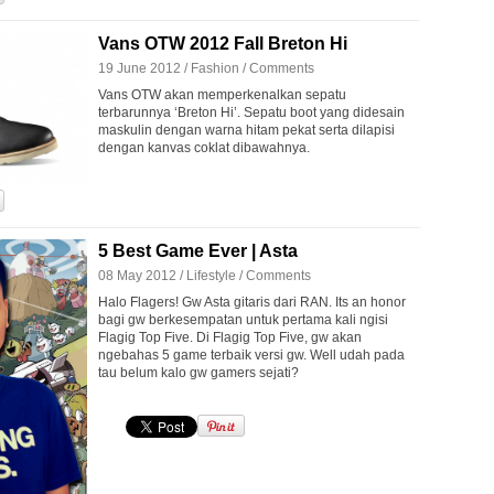
Vans OTW 2012 Fall Breton Hi
19 June 2012 /
Fashion
/
Comments
Vans OTW akan memperkenalkan sepatu
terbarunnya ‘Breton Hi’. Sepatu boot yang didesain
maskulin dengan warna hitam pekat serta dilapisi
dengan kanvas coklat dibawahnya.
5 Best Game Ever | Asta
08 May 2012 /
Lifestyle
/
Comments
Halo Flagers! Gw Asta gitaris dari RAN. Its an honor
bagi gw berkesempatan untuk pertama kali ngisi
Flagig Top Five. Di Flagig Top Five, gw akan
ngebahas 5 game terbaik versi gw. Well udah pada
tau belum kalo gw gamers sejati?