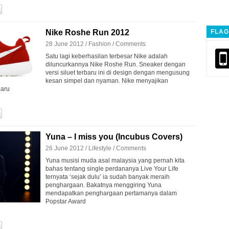
FLAG
Nike Roshe Run 2012
28 June 2012 /
Fashion
/
Comments
Satu lagi keberhasilan terbesar Nike adalah
diluncurkannya Nike Roshe Run. Sneaker dengan
versi siluet terbaru ini di design dengan mengusung
kesan simpel dan nyaman. Nike menyajikan
baru
Yuna – I miss you (Incubus Covers)
26 June 2012 /
Lifestyle
/
Comments
Yuna musisi muda asal malaysia yang pernah kita
bahas tentang single perdananya Live Your Life
ternyata ‘sejak dulu’ ia sudah banyak meraih
penghargaan. Bakatnya menggiring Yuna
mendapatkan penghargaan pertamanya dalam
Popstar Award