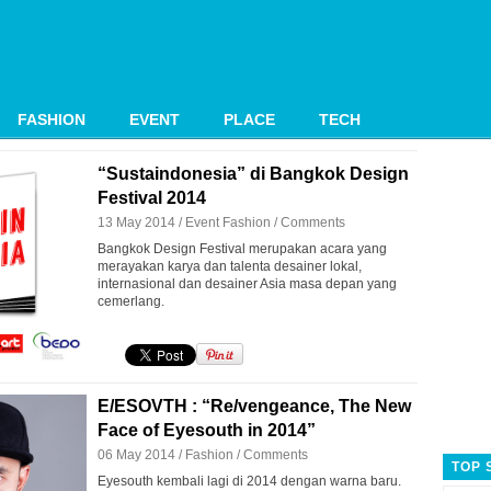
FASHION
EVENT
PLACE
TECH
“Sustaindonesia” di Bangkok Design
Festival 2014
13 May 2014 /
Event
Fashion
/
Comments
Bangkok Design Festival merupakan acara yang
merayakan karya dan talenta desainer lokal,
internasional dan desainer Asia masa depan yang
cemerlang.
E/ESOVTH : “Re/vengeance, The New
Face of Eyesouth in 2014”
06 May 2014 /
Fashion
/
Comments
TOP 
Eyesouth kembali lagi di 2014 dengan warna baru.