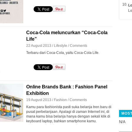
L
Lo
Coca-Cola meluncurkan “Coca-Cola
Life”
22 August 2013 /
Lifestyle
/
Comments
Terbaru dari Coca-Cola, yaitu Coca-Cola Life.
Online Brands Bank : Fashion Panel
Exhibition
19 August 2013 /
Fashion
/
Comments
Kamu para fashionista pasti suka belanja tren baru di
pusat perbelanjaan. Apalagi di zaman Internet ini, di
MOST
mana kamu bisa belanja hanya dengan sekali klik di
keyboard laptop, bahkan smartphone kamu.
N/A