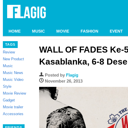
HOME
MUSIC
MOVIE
FASHION
EVENT
TAGS
WALL OF FADES Ke-5
Review
New Product
Kasablanka, 6-8 Des
Music
Music News
Posted by
Flagig
Music Video
November 26, 2013
Style
Movie Review
Gadget
Movie trailer
Accessories
FRIENDS