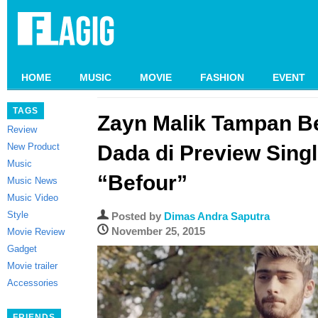
HOME
MUSIC
MOVIE
FASHION
EVENT
TAGS
Zayn Malik Tampan Be
Review
New Product
Dada di Preview Singl
Music
“Befour”
Music News
Music Video
Style
Posted by
Dimas Andra Saputra
November 25, 2015
Movie Review
Gadget
Movie trailer
Accessories
FRIENDS