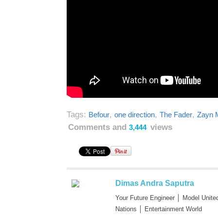
Tags:
,
,
,
Befour
one direction
The Fader
Zayn 
Comments and
views
3,444
Dimas Andra Saputra
Your Future Engineer │ Model Unite
Nations │ Entertainment World