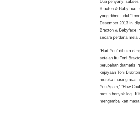
Dua penyanyi sukses 
Braxton & Babyface 
yang diberi judul “Lov
Desember 2013 ini dip
Braxton & Babyface in
secara perdana melalu
“Hurt You” dibuka deng
setelah itu Toni Brax
perubahan dramatis ir
kejayaan Toni Braxton
mereka masing-masing,
You Again,” “How Coul
masih banyak lagi. Ki
mengembalikan masa k