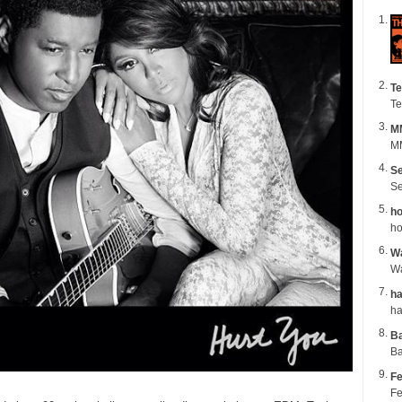
Te
Te
M
MM
Se
Se
ho
ho
Wa
ha
B
Ba
Fe
Fe