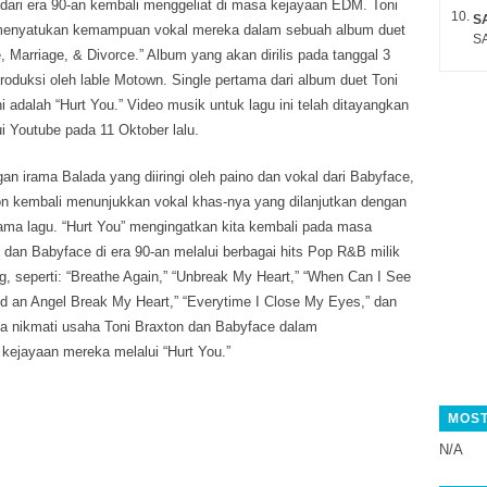
dari era 90-an kembali menggeliat di masa kejayaan EDM. Toni
S
menyatukan kemampuan vokal mereka dalam sebuah album duet
SA
e, Marriage, & Divorce.
” Album yang akan dirilis pada tanggal 3
roduksi oleh lable Motown. Single pertama dari album duet Toni
i adalah “Hurt You.” Video musik untuk lagu ini telah ditayangkan
i Youtube pada 11 Oktober lalu.
an irama Balada yang diiringi oleh paino dan vokal dari Babyface,
ton kembali menunjukkan vokal khas-nya yang dilanjutkan dengan
ama lagu. “Hurt You” mengingatkan kita kembali pada masa
 dan Babyface di era 90-an melalui berbagai hits Pop R&B milik
 seperti: “Breathe Again,” “Unbreak My Heart,” “When Can I See
d an Angel Break My Heart,” “Everytime I Close My Eyes,” dan
ta nikmati usaha Toni Braxton dan Babyface dalam
ejayaan mereka melalui “Hurt You.”
MOST
N/A