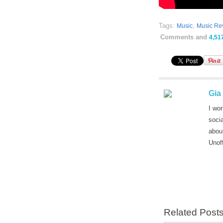
Tags:
,
Music
Music Re
Comments and
4,51
Gia
I wor
soci
abou
Unof
Related Post