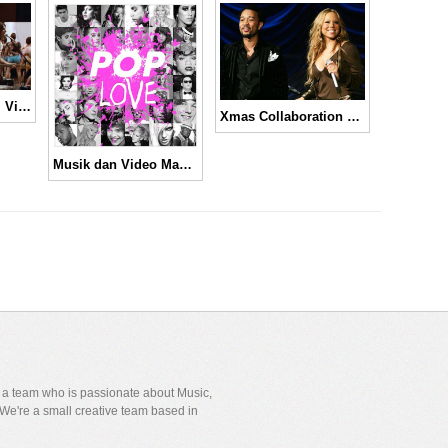
Trying To Be Cool, Video Musik Super Kreatif Dari Phoenix
Xmas Collaboration Mariah Carey With John Legend
Musik dan Video Mashup Terbaik di Tahun 2012
y a team who is passionate about Music,
We're a small creative team based in