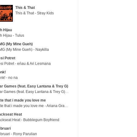
This & That
This & That - Stray Kids
h Hijau
h Hijau - Tulus
MG (My Mine Gueh)
G (My Mine Gueh) - Naykilla
si Potret
si Potret - eńau & Ari Lesmana
nk!
nk! - no na
r Games (feat. Easy Lantana & Trey G)
War Games (feat. Easy Lantana & Trey G) - Trub
te that i made you love me
hate that i made you love me - Ariana Grande
ackseat Heat
ckseat Heat - Bubblegum Boyfriend
bruari
bruari - Rony Parulian