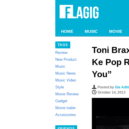
HOME
MUSIC
MOVIE
TAGS
Toni Bra
Review
New Product
Ke Pop R
Music
You”
Music News
Music Video
Style
Posted by
Gia Adh
October 14, 2013
Movie Review
Gadget
Movie trailer
Accessories
FRIENDS