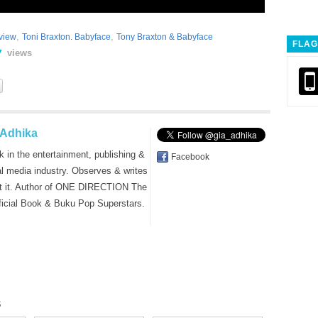
,
,
view
Toni Braxton. Babyface
Tony Braxton & Babyface
FLAG
views
7
 Adhika
k in the entertainment, publishing &
Facebook
al media industry. Observes & writes
t it. Author of ONE DIRECTION The
ficial Book & Buku Pop Superstars.
s