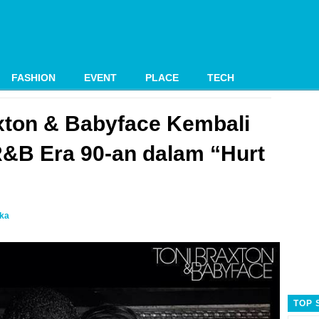
FASHION
EVENT
PLACE
TECH
xton & Babyface Kembali
&B Era 90-an dalam “Hurt
ika
TOP 