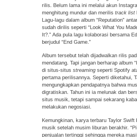
rilis. Belum lama ini melalui akun Instagr
menghitung mundur dan merilis
track list
Lagu-lagu dalam album “Reputation” anta
sudah dirilis seperti “Look What You Ma
It?.” Ada pula lagu kolaborasi bersama E
berjudul “End Game.”
Album tersebut telah dijadwalkan rilis p
mendatang. Tapi jangan berharap album “
di situs-situs
streaming
seperti Spotify at
pertama perilisannya. Seperti diketahui, 
mengungkapkan pendapatnya bahwa musi
digratiskan. Tahun ini ia melunak dan ber
situs musik, tetapi sampai sekarang kaba
melakukan negosiasi.
Kemungkinan, karya terbaru Taylor Swift b
musik setelah musim liburan berakhir. “P
penjualan tertinggi sehingga mereka ma