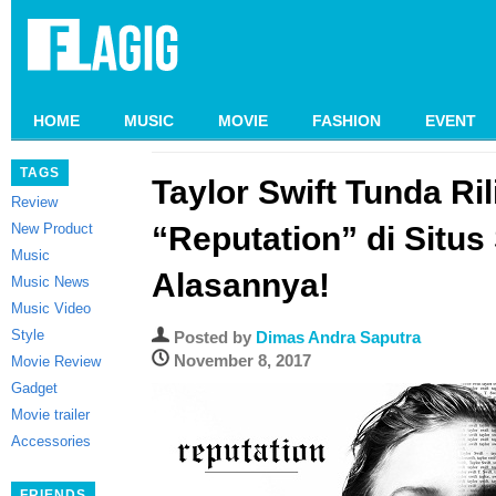
HOME
MUSIC
MOVIE
FASHION
EVENT
TAGS
Taylor Swift Tunda Ri
Review
New Product
“Reputation” di Situs 
Music
Alasannya!
Music News
Music Video
Style
Posted by
Dimas Andra Saputra
November 8, 2017
Movie Review
Gadget
Movie trailer
Accessories
FRIENDS