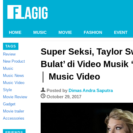
HOME
MUSIC
MOVIE
FASHION
EVENT
TAGS
Super Seksi, Taylor Sw
Review
New Product
Bulat’ di Video Musik 
Music
│ Music Video
Music News
Music Video
Style
Posted by
Dimas Andra Saputra
October 29, 2017
Movie Review
Gadget
Movie trailer
Accessories
FRIENDS