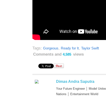
Tags:
,
,
Gorgeous
Ready for It
Taylor Swift
Comments and
views
4,585
Dimas Andra Saputra
Your Future Engineer │ Model Unite
Nations │ Entertainment World