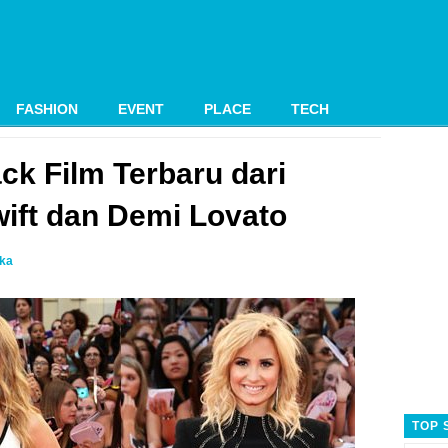
FASHION
EVENT
PLACE
TECH
ck Film Terbaru dari
wift dan Demi Lovato
ika
TOP 