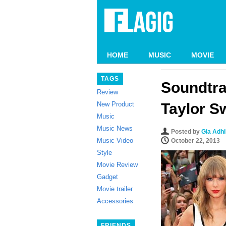
HOME
MUSIC
MOVIE
TAGS
Soundtra
Review
New Product
Taylor S
Music
Music News
Posted by
Gia Adh
Music Video
October 22, 2013
Style
Movie Review
Gadget
Movie trailer
Accessories
FRIENDS