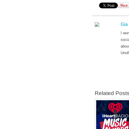
Gia
I wor
soci
abou
Unof
Related Post