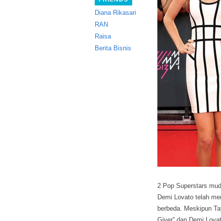
Diana Rikasari
RAN
Raisa
Berita Bisnis
2 Pop Superstars mud
Demi Lovato telah mer
berbeda.
Meskipun Tay
Giver” dan Demi Lovat