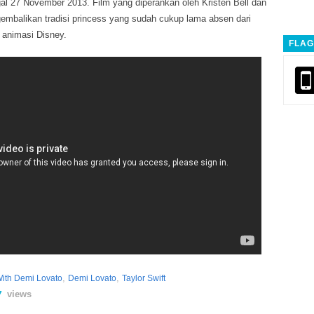
ggal 27 November 2013. Film yang diperankan oleh Kristen Bell dan
gembalikan tradisi princess yang sudah cukup lama absen dari
m animasi Disney.
FLAG
,
,
With Demi Lovato
Demi Lovato
Taylor Swift
views
7