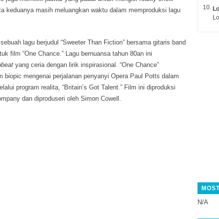
L
yata keduanya masih meluangkan waktu dalam memproduksi lagu
Lo
sebuah lagu berjudul “Sweeter Than Fiction” bersama gitaris band
ntuk film “One Chance.” Lagu bernuansa tahun 80an ini
pbeat
yang ceria dengan lirik inspirasional. “One Chance”
m biopic mengenai perjalanan penyanyi Opera Paul Potts dalam
lui program realita, “Britain’s Got Talent.” Film ini diproduksi
ompany dan diproduseri oleh Simon Cowell.
MOST
N/A