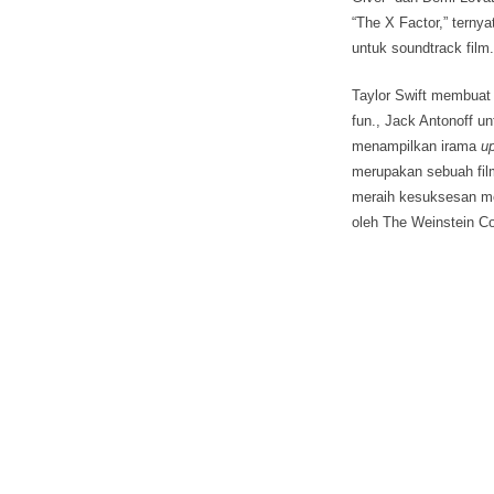
“The X Factor,” tern
untuk soundtrack film.
Taylor Swift membuat 
fun., Jack Antonoff u
menampilkan irama
u
merupakan sebuah fil
meraih kesuksesan mela
oleh The Weinstein C