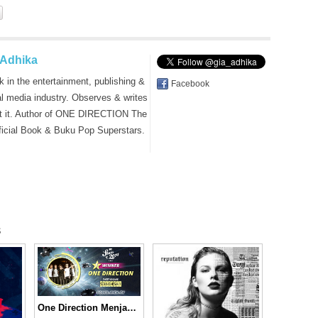
 Adhika
k in the entertainment, publishing &
Facebook
al media industry. Observes & writes
t it. Author of ONE DIRECTION The
ficial Book & Buku Pop Superstars.
s
One Direction Menjadi Jawara di Ajang MTV Stars of 2014