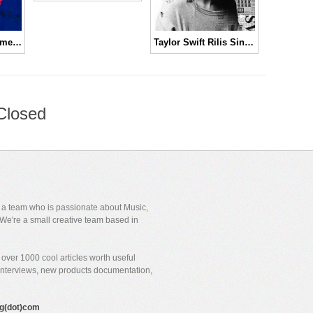
Daftar Lengkap Pemenang dan Nominasi iHeart Radio Music Awards 2016
Taylor Swift Rilis Single Terbaru “Look What You Made Me Do” untuk Album “Reputation”
Closed
y a team who is passionate about Music,
We're a small creative team based in
over 1000 cool articles worth useful
 interviews, new products documentation,
gig(dot)com