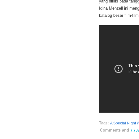
yang dirilis pada tan
Idina Menzell ini men
katalog besar film-fil
Tags:
A Special Night 
Comments and
7,73