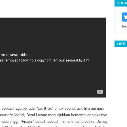
SOCI
Twi
LIKE
ebuah lagu berjudul “Let It Go” untuk soundtrack film animasi
power ballad
ini, Demi Lovato menunjukkan kemampuan vokalnya
ada tinggi. “Frozen” adalah sebuah film animasi produksi Disney