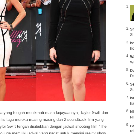
Sh
Sh
ho
ho
Wa
Da
Da
Se
Se
ha
Ni
a yang tengah menikmati masa kejayaannya, Taylor Swift dan
ilis lagu mereka masing-masing dari 2 soundtrack film yang
ro
lor Swift tengah disibukkan dengan jadwal shooting film “The
ro
o juga memiliki jadwal yang padat untuk mengisi reality show