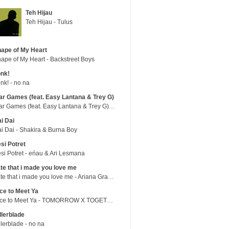
Teh Hijau
Teh Hijau - Tulus
ape of My Heart
ape of My Heart - Backstreet Boys
nk!
nk! - no na
r Games (feat. Easy Lantana & Trey G)
War Games (feat. Easy Lantana & Trey G) - Trub
i Dai
i Dai - Shakira & Burna Boy
si Potret
si Potret - eńau & Ari Lesmana
te that i made you love me
hate that i made you love me - Ariana Grande
ce to Meet Ya
Nice to Meet Ya - TOMORROW X TOGETHER
llerblade
llerblade - no na