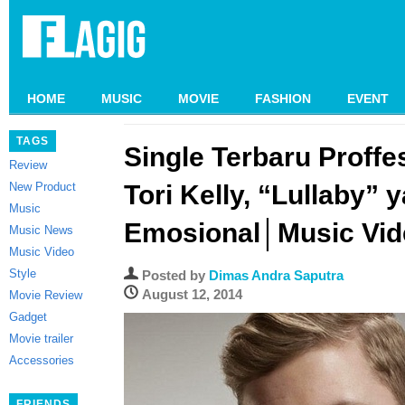
HOME
MUSIC
MOVIE
FASHION
EVENT
TAGS
Single Terbaru Proff
Review
New Product
Tori Kelly, “Lullaby” 
Music
Emosional│Music Vid
Music News
Music Video
Style
Posted by
Dimas Andra Saputra
August 12, 2014
Movie Review
Gadget
Movie trailer
Accessories
FRIENDS