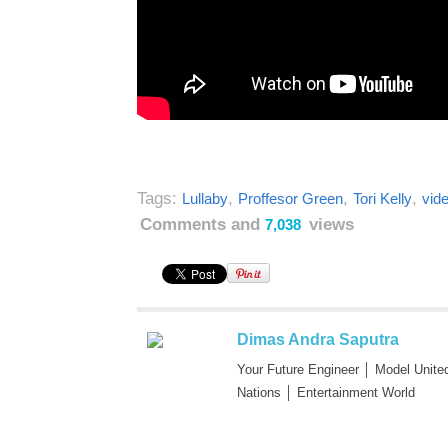
Tags:
,
,
,
Lullaby
Proffesor Green
Tori Kelly
vid
Comments and
views
7,038
Dimas Andra Saputra
Your Future Engineer │ Model Unite
Nations │ Entertainment World