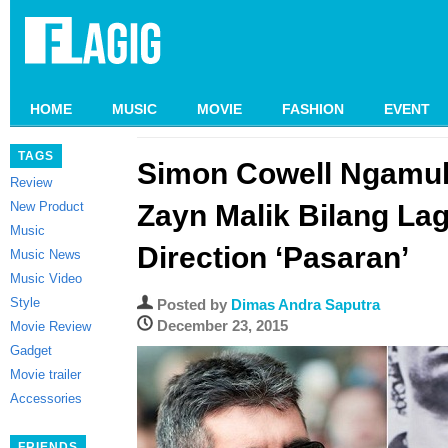
HOME
MUSIC
MOVIE
FASHION
EVENT
TAGS
Simon Cowell Ngamuk
Review
New Product
Zayn Malik Bilang La
Music
Direction ‘Pasaran’
Music News
Music Video
Style
Posted by
Dimas Andra Saputra
December 23, 2015
Movie Review
Gadget
Movie trailer
Accessories
FRIENDS