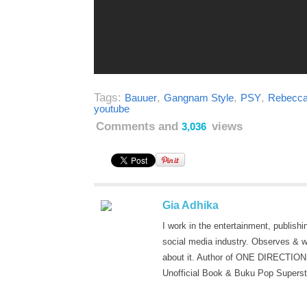
Tags:
,
,
,
Bauuer
Gangnam Style
PSY
Rebecca
youtube
Comments and
views
3,036
Gia Adhika
I work in the entertainment, publishi
social media industry. Observes & w
about it. Author of ONE DIRECTION
Unofficial Book & Buku Pop Superst