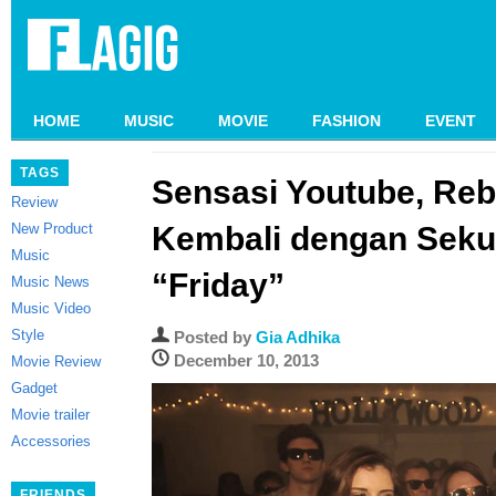
HOME
MUSIC
MOVIE
FASHION
EVENT
TAGS
Sensasi Youtube, Reb
Review
New Product
Kembali dengan Sekue
Music
“Friday”
Music News
Music Video
Style
Posted by
Gia Adhika
December 10, 2013
Movie Review
Gadget
Movie trailer
Accessories
FRIENDS