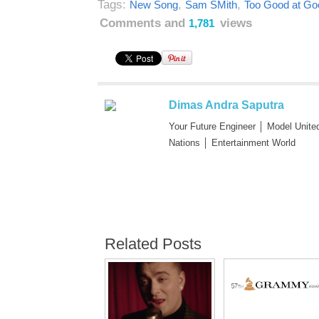
Tags:
,
,
New Song
Sam SMith
Too Good at G
Comments and
views
1,781
Dimas Andra Saputra
Your Future Engineer │ Model Unite
Nations │ Entertainment World
Related Posts