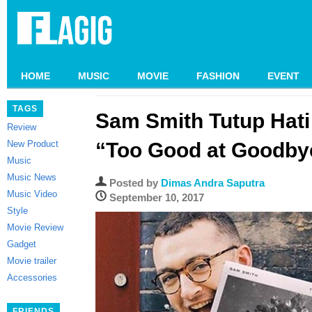
HOME
MUSIC
MOVIE
FASHION
EVENT
TAGS
Sam Smith Tutup Hati
Review
New Product
“Too Good at Goodby
Music
Music News
Posted by
Dimas Andra Saputra
Music Video
September 10, 2017
Style
Movie Review
Gadget
Movie trailer
Accessories
FRIENDS