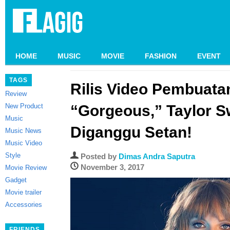
HOME
MUSIC
MOVIE
FASHION
EVENT
TAGS
Rilis Video Pembuata
Review
New Product
“Gorgeous,” Taylor S
Music
Diganggu Setan!
Music News
Music Video
Style
Posted by
Dimas Andra Saputra
November 3, 2017
Movie Review
Gadget
Movie trailer
Accessories
FRIENDS