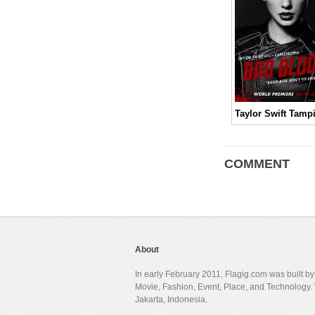
COMMENT
About
In early February 2011, Flagig.com was built b
Movie, Fashion, Event, Place, and Technology. 
Jakarta, Indonesia.