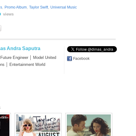
,
,
,
es
Promo Album
Taylor Swift
Universal Music
views
9
as Andra Saputra
 Future Engineer │ Model United
Facebook
ons │ Entertainment World
s