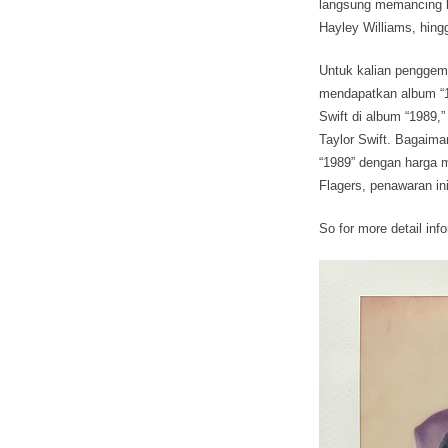
langsung memancing b
Hayley Williams, hin
Untuk kalian penggema
mendapatkan album “19
Swift di album “1989,”
Taylor Swift. Bagaim
“1989” dengan harga m
Flagers, penawaran in
So for more detail inf