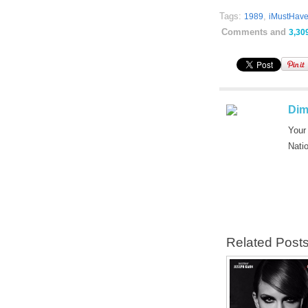
Tags:
,
1989
iMustHav
Comments and
3,30
Dim
Your
Nati
Related Post