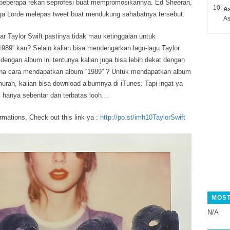
eberapa rekan seprofesi buat mempromosikannya. Ed Sheeran,
A
gga Lorde melepas tweet buat mendukung sahabatnya tersebut.
As
r Taylor Swift pastinya tidak mau ketinggalan untuk
89” kan? Selain kalian bisa mendengarkan lagu-lagu Taylor
 dengan album ini tentunya kalian juga bisa lebih dekat dengan
ana cara mendapatkan album “1989” ? Untuk mendapatkan album
urah, kalian bisa download albumnya di iTunes. Tapi ingat ya
i hanya sebentar dan terbatas looh…
ormations, Check out this link ya :
http://po.st/imh10TaylorSwift
MOST
N/A