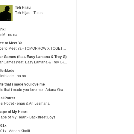
Teh Hijau
Teh Hijau - Tulus
nk!
nk! - no na
ce to Meet Ya
Nice to Meet Ya - TOMORROW X TOGETHER
r Games (feat. Easy Lantana & Trey G)
War Games (feat. Easy Lantana & Trey G) - Trub
llerblade
llerblade - no na
te that i made you love me
hate that i made you love me - Ariana Grande
si Potret
si Potret - eńau & Ari Lesmana
ape of My Heart
ape of My Heart - Backstreet Boys
001x
01x - Adrian Khalif