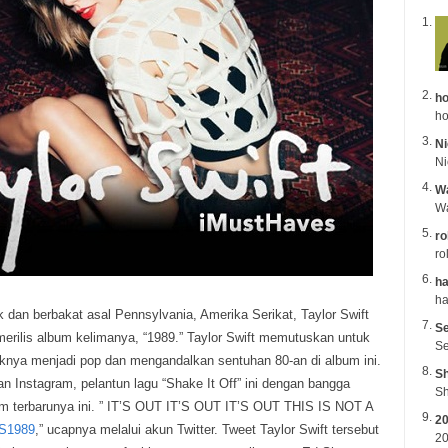
ho
ho
Ni
Wa
ro
ro
ha
 dan berbakat asal Pennsylvania, Amerika Serikat, Taylor Swift
Se
merilis album kelimanya, “1989.”
Taylor Swift memutuskan untuk
Se
nya menjadi pop dan mengandalkan sentuhan 80-an di album ini.
Sh
an Instagram, pelantun lagu “Shake It Off” ini dengan bangga
Sh
 terbarunya ini. ” IT’S OUT IT’S OUT IT’S OUT THIS IS NOT A
2
S1989
,” ucapnya melalui akun Twitter. Tweet Taylor Swift tersebut
20