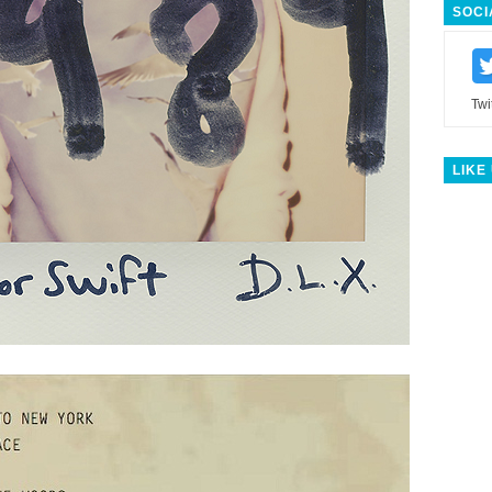
SOCI
Twi
LIKE