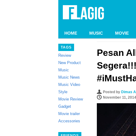
HOME
MUSIC
MOVIE
TAGS
Pesan Al
Review
New Product
Segera!!
Music
#iMustH
Music News
Music Video
Style
Posted by
Dimas A
November 11, 201
Movie Review
Gadget
Movie trailer
Accessories
FRIENDS