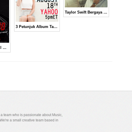
Taylor Swift Bergaya Vintage di Video Musik “Wildest Dream” │ Music Video
3 Petunjuk Album Taylor Swift yang Akan Segera Dirilis
Taylor Swift Tampil Garang di Poster Single “Bad Blood”
y a team who is passionate about Music,
We're a small creative team based in