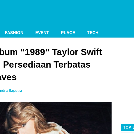
FASHION
EVENT
PLACE
TECH
bum “1989” Taylor Swift
! Persediaan Terbatas
aves
ndra Saputra
4
TOP 