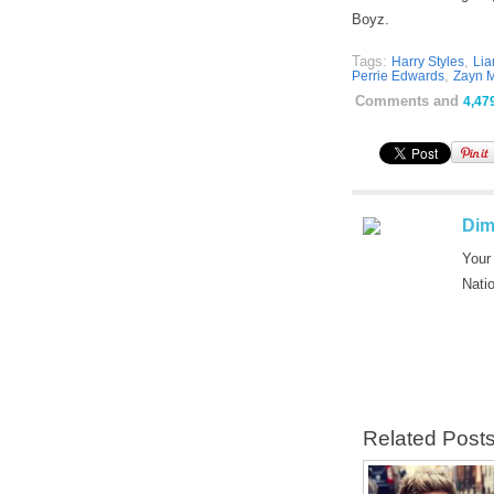
Boyz.
Tags:
,
Harry Styles
Li
,
Perrie Edwards
Zayn M
Comments and
4,47
Dim
Your
Nati
Related Post