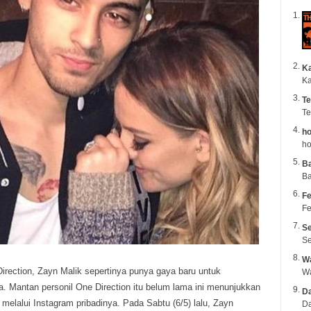
K
Ka
Te
Te
ho
ho
B
Ba
Fe
Fe
Se
Se
Wa
irection, Zayn Malik sepertinya punya gaya baru untuk
. Mantan personil One Direction itu belum lama ini menunjukkan
Da
melalui Instagram pribadinya. Pada Sabtu (6/5) lalu, Zayn
Da