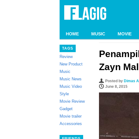
HOME
MUSIC
MOVIE
TAGS
Penampil
Review
New Product
Zayn Mal
Music
Music News
Posted by
Dimas A
Music Video
June 8, 2015
Style
Movie Review
Gadget
Movie trailer
Accessories
FRIENDS