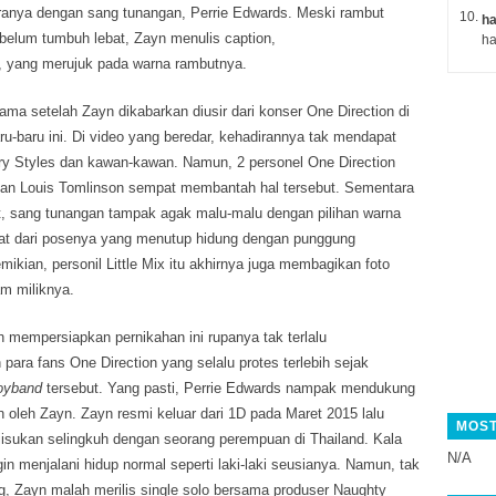
anya dengan sang tunangan, Perrie Edwards. Meski rambut
ha
 belum tumbuh lebat, Zayn menulis caption,
“, yang merujuk pada warna rambutnya.
lama setelah Zayn dikabarkan diusir dari konser One Direction di
baru-baru ini. Di video yang beredar, kehadirannya tak mendapat
arry Styles dan kawan-kawan. Namun, 2 personel One Direction
dan Louis Tomlinson sempat membantah hal tersebut. Sementara
ut, sang tunangan tampak agak malu-malu dengan pilihan warna
ihat dari posenya yang menutup hidung dengan punggung
mikian, personil Little Mix itu akhirnya juga membagikan foto
m miliknya.
 mempersiapkan pernikahan ini rupanya tak terlalu
ara fans One Direction yang selalu protes terlebih sejak
oyband
tersebut. Yang pasti, Perrie Edwards nampak mendukung
 oleh Zayn. Zayn resmi keluar dari 1D pada Maret 2015 lalu
MOST
iisukan selingkuh dengan seorang perempuan di Thailand. Kala
N/A
gin menjalani hidup normal seperti laki-laki seusianya. Namun, tak
, Zayn malah merilis single solo bersama produser Naughty