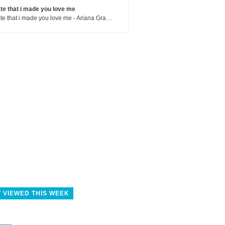
te that i made you love me
hate that i made you love me - Ariana Grande
 VIEWED THIS WEEK