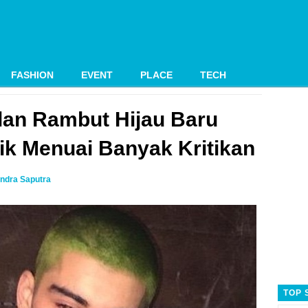
FASHION
EVENT
PLACE
TECH
an Rambut Hijau Baru
ik Menuai Banyak Kritikan
ndra Saputra
TOP 