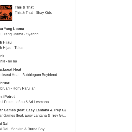
This & That
This & That - Stray Kids
au Yang Utama
u Yang Utama - Syahrini
h Hijau
h Hijau - Tulus
nk!
nk! - no na
ackseat Heat
ckseat Heat - Bubblegum Boyfriend
bruari
bruari - Rony Parulian
si Potret
si Potret - eńau & Ari Lesmana
r Games (feat. Easy Lantana & Trey G)
War Games (feat. Easy Lantana & Trey G) - Trub
i Dai
i Dai - Shakira & Burna Boy