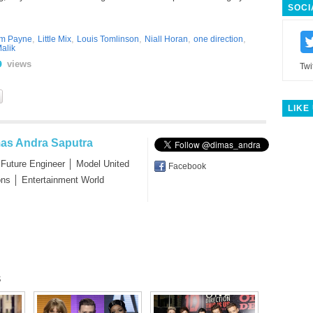
SOCI
,
,
,
,
,
am Payne
Little Mix
Louis Tomlinson
Niall Horan
one direction
alik
views
9
Twi
LIKE
as Andra Saputra
 Future Engineer │ Model United
Facebook
ons │ Entertainment World
s