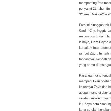
memposting foto mesr
penyanyi 22 tahun itu
“
#GreenHairDontCare
Foto ini diunggah tak 
Cardiff City, Inggris 
respon positif dari H
lainnya, Liam Payne 
itu dalam foto terseb
rambut Zayn. Ini terl
tangannya. Kendati de
yang sama di Instagra
Pasangan yang tengah
mempedulikan ocehan p
keluarnya Zayn dari b
apapun yang dilakukan
setelah sebelumnya d
itu, Zayn beralasan in
lama setelah hengkang