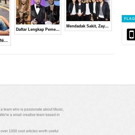
FLAG
Mendadak Sakit, Zayn Malik Tinggalkan Panggung di Tengah Konser One Direction
Daftar Lengkap Pemenang American Music Awards 2013
Buat Album Solo, Niall Horan Gaet Don Was, Produser Rolling Stones
y a team who is passionate about Music,
We're a small creative team based in
over 1000 cool articles worth useful