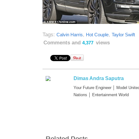
Tags:
,
,
Calvin Harris
Hot Couple
Taylor Swift
Comments and
views
4,377
Dimas Andra Saputra
Your Future Engineer │ Model Unite
Nations │ Entertainment World
Related Posts