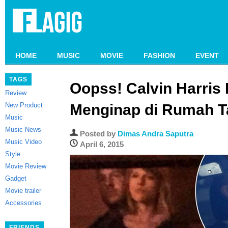
HOME
MUSIC
MOVIE
FASHION
EVENT
TAGS
Oopss! Calvin Harris
Review
New Product
Menginap di Rumah Ta
Music
Music News
Posted by
Dimas Andra Saputra
Music Video
April 6, 2015
Style
Movie Review
Gadget
Movie trailer
Accessories
FRIENDS