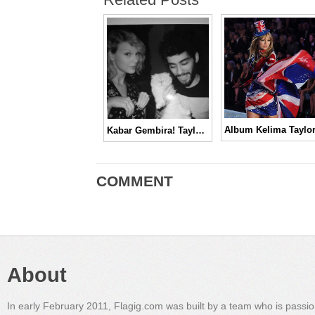
Kabar Gembira! Taylor Swift dan Zayn Malik Merilis Single Duet untuk OST “Fifty Shades Darker”
COMMENT
About
In early February 2011, Flagig.com was built by a team who is passi