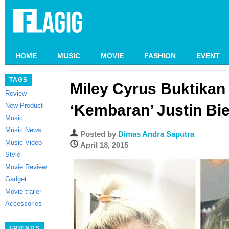
HOME
MUSIC
MOVIE
FASHION
EVENT
TAGS
Miley Cyrus Buktikan 
Review
New Product
‘Kembaran’ Justin Bi
Music
Music News
Posted by
Dimas Andra Saputra
Music Video
April 18, 2015
Style
Movie Review
Gadget
Movie trailer
Accessories
FRIENDS