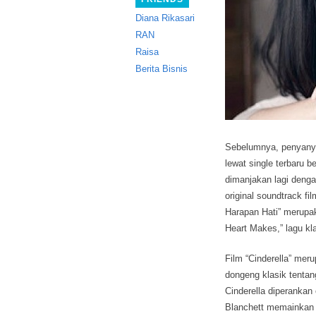
Diana Rikasari
RAN
Raisa
Berita Bisnis
Sebelumnya, penyanyi
lewat single terbaru be
dimanjakan lagi denga
original soundtrack fi
Harapan Hati” merupak
Heart Makes,” lagu kla
Film “Cinderella” meru
dongeng klasik tentang
Cinderella diperankan
Blanchett memainkan t