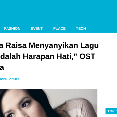
FASHION
EVENT
PLACE
TECH
a Raisa Menyanyikan Lagu
dalah Harapan Hati,” OST
la
ndra Saputra
TOP 