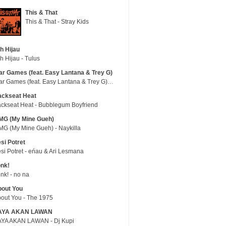
This & That
This & That - Stray Kids
h Hijau
h Hijau - Tulus
r Games (feat. Easy Lantana & Trey G)
War Games (feat. Easy Lantana & Trey G) - Trub
ackseat Heat
ckseat Heat - Bubblegum Boyfriend
MG (My Mine Gueh)
G (My Mine Gueh) - Naykilla
si Potret
si Potret - eńau & Ari Lesmana
nk!
nk! - no na
out You
out You - The 1975
AYA AKAN LAWAN
YA AKAN LAWAN - Dj Kupi