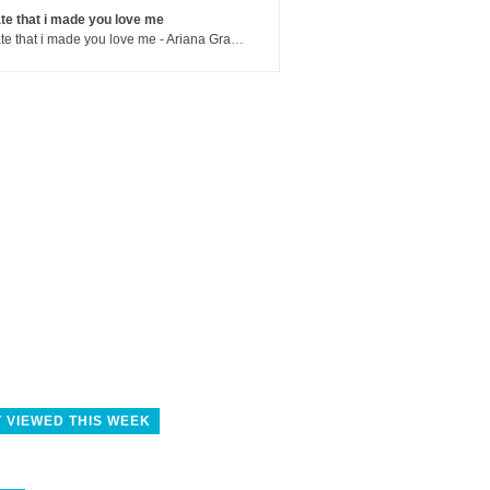
te that i made you love me
hate that i made you love me - Ariana Grande
 VIEWED THIS WEEK