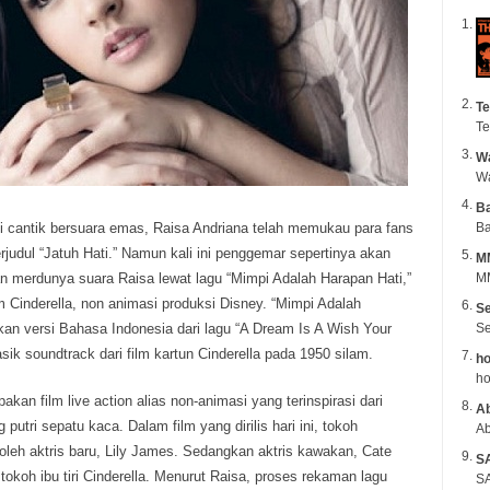
Te
Te
Wa
B
 cantik bersuara emas, Raisa Andriana telah memukau para fans
Ba
rjudul “Jatuh Hati.”
Namun kali ini penggemar sepertinya akan
M
n merdunya suara Raisa lewat lagu “Mimpi Adalah Harapan Hati,”
MM
lm Cinderella, non animasi produksi Disney. “Mimpi Adalah
Se
an versi Bahasa Indonesia dari lagu “A Dream Is A Wish Your
Se
sik soundtrack dari film kartun Cinderella pada 1950 silam.
ho
ho
pakan film live action alias non-animasi yang terinspirasi dari
Ab
 putri sepatu kaca. Dalam film yang dirilis hari ini, tokoh
Ab
 oleh aktris baru, Lily James. Sedangkan aktris kawakan, Cate
S
okoh ibu tiri Cinderella. Menurut Raisa, proses rekaman lagu
SA