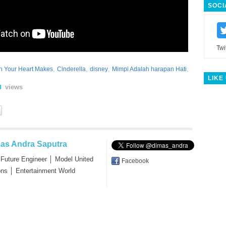
SOCI
Twi
,
,
,
,
sh Your Heart Makes
Cinderella
disney
Mimpi Adalah harapan Hati
LIKE
views
8
as Andra Saputra
 Future Engineer │ Model United
Facebook
ons │ Entertainment World