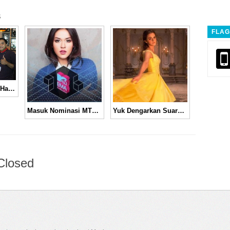
s
FLAG
RAN Menyambut “Hari Baru” dengan Meluncurkan Album ke-4
Masuk Nominasi MTV European Music Awards 2016, Ayo Kita Dukung Raisa
Yuk Dengarkan Suara Merdu, Nyanyian Emma Watson di “Beauty and the Beast”
Closed