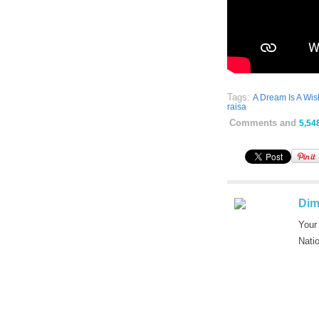
Tags:
A Dream Is A Wi
raisa
Comments and
5,54
Dim
Your
Nati