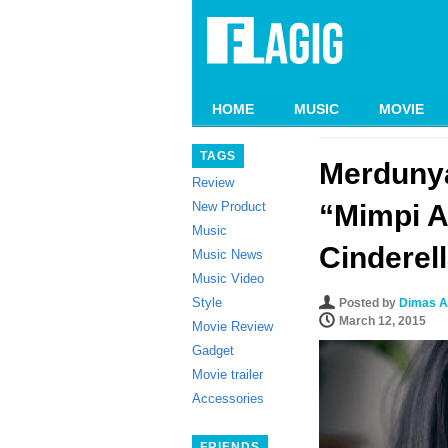
HOME
MUSIC
MOVIE
TAGS
Merduny
Review
New Product
“Mimpi A
Music
Cinderel
Music News
Music Video
Style
Posted by
Dimas A
March 12, 2015
Movie Review
Gadget
Movie trailer
Accessories
FRIENDS