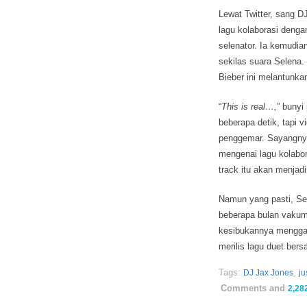
Lewat Twitter, sang 
lagu kolaborasi dengan
selenator. Ia kemudi
sekilas suara Selena.
Bieber ini melantunkan
“
This is real…
,
” bunyi
beberapa detik, tapi 
penggemar. Sayangnya
mengenai lagu kolabor
track itu akan menjad
Namun yang pasti, Se
beberapa bulan vakum
kesibukannya menggar
merilis lagu duet ber
Tags:
,
DJ Jax Jones
ju
Comments and
2,28