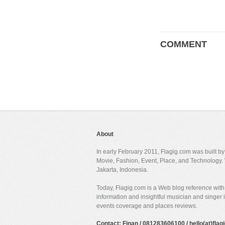
COMMENT
About
In early February 2011, Flagig.com was built b
Movie, Fashion, Event, Place, and Technology. 
Jakarta, Indonesia.
Today, Flagig.com is a Web blog reference with 
information and insightful musician and singer
events coverage and places reviews.
Contact: Finan / 081283606100 / hello(at)fla