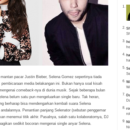
Sh
Sh
ho
ho
ha
Se
Se
 mantan pacar Justin Bieber, Selena Gomez sepertinya tiada
Wa
k
pembicaraan media belakangan ini. Bukan hanya soal kisah
 mengenai
comeback
-nya di dunia musik. Sejak beberapa bulan
Da
Selena belum satu pun mengeluarkan single baru. Tak heran,
Da
g berharap bisa mendengarkan kembali suara Selena
ro
andalannya. Penantian panjang Selenator (sebutan penggemar
ro
n menemui titik akhir. Pasalnya, salah satu kolaboratornya, DJ
Ni
agikan sedikit bocoran mengenai single anyar Selena.