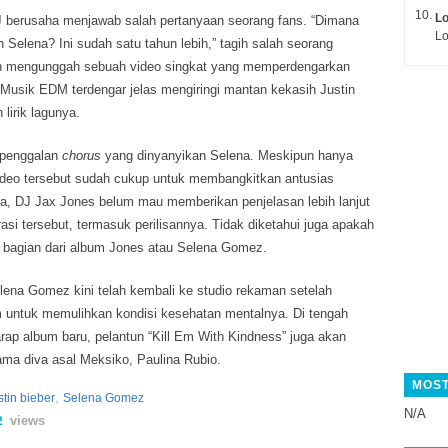
L
DJ berusaha menjawab salah pertanyaan seorang fans. “Dimana
Lo
 Selena? Ini sudah satu tahun lebih,” tagih salah seorang
an mengunggah sebuah video singkat yang memperdengarkan
 Musik EDM terdengar jelas mengiringi mantan kekasih Justin
 lirik lagunya.
 penggalan
chorus
yang dinyanyikan Selena. Meskipun hanya
video tersebut sudah cukup untuk membangkitkan antusias
, DJ Jax Jones belum mau memberikan penjelasan lebih lanjut
asi tersebut, termasuk perilisannya. Tidak diketahui juga apakah
i bagian dari album Jones atau Selena Gomez.
lena Gomez kini telah kembali ke studio rekaman setelah
 untuk memulihkan kondisi kesehatan mentalnya. Di tengah
ap album baru, pelantun “Kill Em With Kindness” juga akan
sama diva asal Meksiko, Paulina Rubio.
MOST
,
stin bieber
Selena Gomez
N/A
views
2