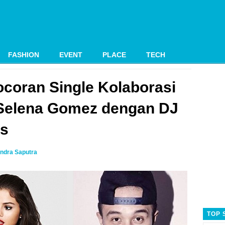
FASHION
EVENT
PLACE
TECH
Bocoran Single Kolaborasi
 Selena Gomez dengan DJ
es
ndra Saputra
TOP 