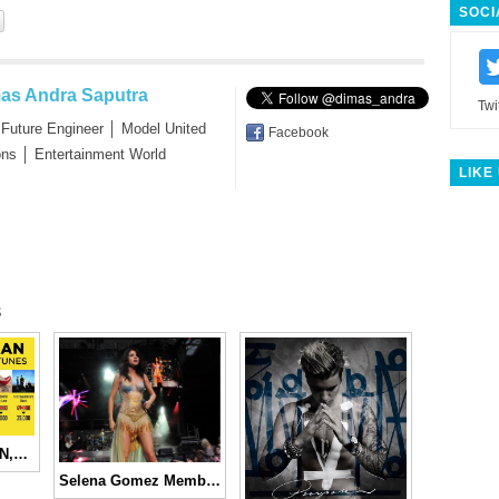
SOCI
as Andra Saputra
Twi
 Future Engineer │ Model United
Facebook
ons │ Entertainment World
LIKE
s
“PROMO LEBARAN,” Dapatkan Segera Album Artis Favoritmu dengan Harga Sangat Miring!!
Selena Gomez Membatalkan Tour Asia & Australia Untuk Fokus Pada Dirinya Sendiri