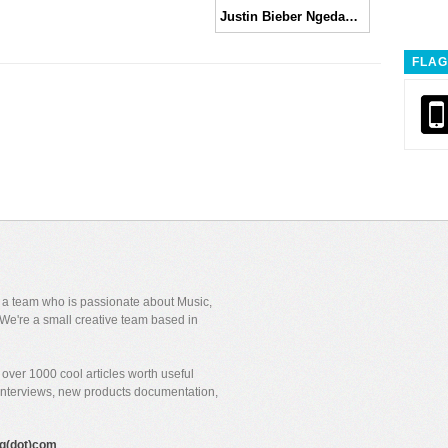
Justin Bieber Ngedance Keren di Video Pendek Single Anyar Album “Purpose”
FLAG
y a team who is passionate about Music,
We're a small creative team based in
over 1000 cool articles worth useful
 interviews, new products documentation,
gig(dot)com