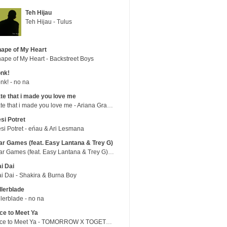
Teh Hijau
Teh Hijau - Tulus
ape of My Heart
ape of My Heart - Backstreet Boys
nk!
nk! - no na
te that i made you love me
hate that i made you love me - Ariana Grande
si Potret
si Potret - eńau & Ari Lesmana
r Games (feat. Easy Lantana & Trey G)
War Games (feat. Easy Lantana & Trey G) - Trub
i Dai
i Dai - Shakira & Burna Boy
llerblade
llerblade - no na
ce to Meet Ya
Nice to Meet Ya - TOMORROW X TOGETHER