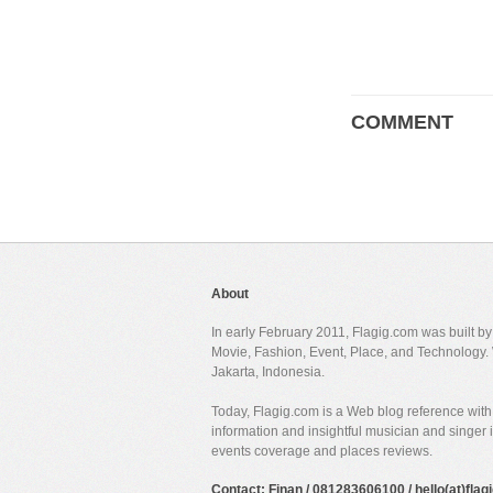
COMMENT
About
In early February 2011, Flagig.com was built b
Movie, Fashion, Event, Place, and Technology. 
Jakarta, Indonesia.
Today, Flagig.com is a Web blog reference with 
information and insightful musician and singer
events coverage and places reviews.
Contact: Finan / 081283606100 / hello(at)fla