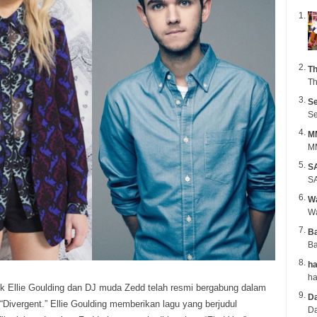
Th
Th
Se
Se
M
MM
S
SA
Wa
B
Ba
ha
ik Ellie Goulding dan DJ muda Zedd telah resmi bergabung dalam
Da
“Divergent.”
Ellie Goulding memberikan lagu yang berjudul
Da