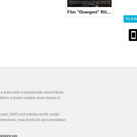
Film “Divergent” Rilis Official Trailer
FLAG
y a team who is passionate about Music,
We're a small creative team based in
over 1000 cool articles worth useful
 interviews, new products documentation,
gig(dot)com