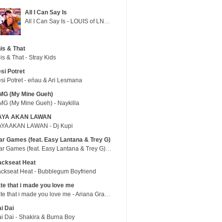
All I Can Say Is
All I Can Say Is - LOUIS of LNGSHOT
is & That
is & That - Stray Kids
si Potret
si Potret - eńau & Ari Lesmana
MG (My Mine Gueh)
G (My Mine Gueh) - Naykilla
AYA AKAN LAWAN
YA AKAN LAWAN - Dj Kupi
r Games (feat. Easy Lantana & Trey G)
War Games (feat. Easy Lantana & Trey G) - Trub
ackseat Heat
ckseat Heat - Bubblegum Boyfriend
te that i made you love me
hate that i made you love me - Ariana Grande
i Dai
i Dai - Shakira & Burna Boy