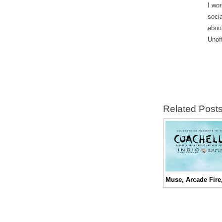
I wor
soci
abou
Unof
Related Post