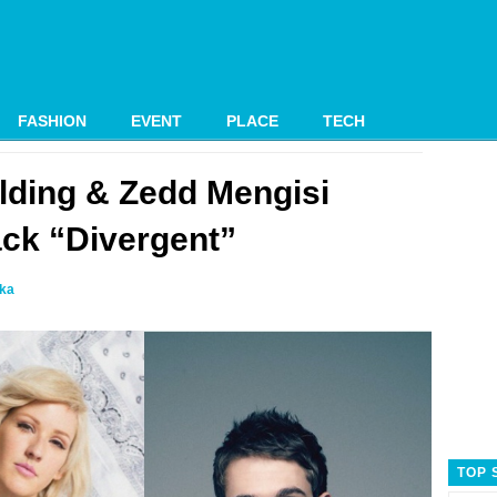
FASHION
EVENT
PLACE
TECH
ulding & Zedd Mengisi
ck “Divergent”
ika
TOP 