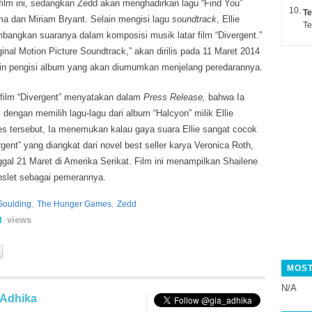
 film ini, sedangkan Zedd akan menghadirkan lagu “Find You”
Te
 dan Miriam Bryant. Selain mengisi lagu
soundtrack
, Ellie
Te
bangkan suaranya dalam komposisi musik latar film “Divergent.”
inal Motion Picture Soundtrack,” akan dirilis pada 11 Maret 2014
n pengisi album yang akan diumumkan menjelang peredarannya.
a film “Divergent” menyatakan dalam
Press Release,
bahwa Ia
 dengan memilih lagu-lagu dari album “Halcyon” milik Ellie
es tersebut, Ia menemukan kalau gaya suara Ellie sangat cocok
gent” yang diangkat dari novel best seller karya Veronica Roth,
gal 21 Maret di Amerika Serikat. Film ini menampilkan Shailene
slet sebagai pemerannya.
,
,
 Goulding
The Hunger Games
Zedd
views
3
MOST
N/A
 Adhika