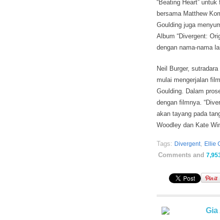
“Beating Heart” untuk
bersama Matthew Koma
Goulding juga menyum
Album “Divergent: Orig
dengan nama-nama lai
Neil Burger, sutradar
mulai mengerjalan film
Goulding. Dalam pros
dengan filmnya. “Diver
akan tayang pada tang
Woodley dan Kate Win
Tags:
,
Divergent
Ellie
Comments and
7,95
Gia