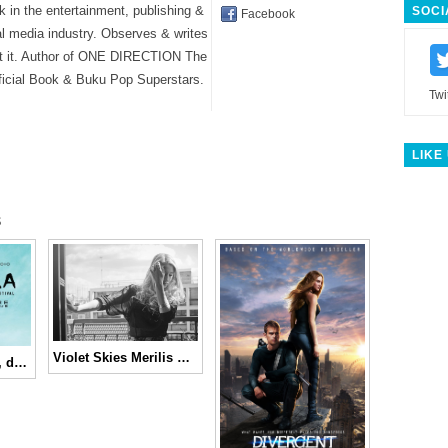
k in the entertainment, publishing &
SOCI
Facebook
al media industry. Observes & writes
t it. Author of ONE DIRECTION The
ficial Book & Buku Pop Superstars.
Twi
LIKE
s
Violet Skies Merilis Single Terbaru, “Dragons”
Muse, Arcade Fire, dan Outkast Menjadi Headliner di Coachella