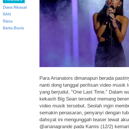
Diana Rikasari
RAN
Raisa
Berita Bisnis
Para Arianators dimanapun berada pastin
nanti dong tanggal perilisan video musik
yang berjudul, “One Last Time.”
Dalam wa
kekasih Big Sean tersebut memang bere
video musik tersebut. Seolah ingin mem
semakin penasaran, penyanyi dengan tub
dahsyat ini mengunggah teaser lewat ak
@arianagrande pada Kamis (12/2) kemari