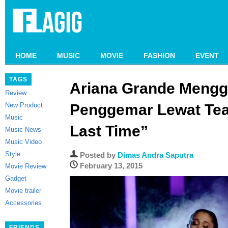
HOME
MUSIC
MOVIE
FASHION
EVENT
TAGS
Ariana Grande Meng
Review
New Product
Penggemar Lewat Te
Music
Last Time”
Music News
Music Video
Style
Posted by
Dimas Andra Saputra
February 13, 2015
Movie Review
Gadget
Movie trailer
Accessories
FRIENDS