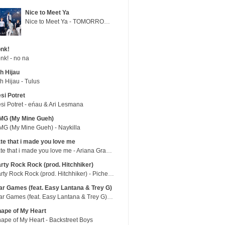
Nice to Meet Ya
Nice to Meet Ya - TOMORROW X TOGETHER
nk!
nk! - no na
h Hijau
h Hijau - Tulus
si Potret
si Potret - eńau & Ari Lesmana
MG (My Mine Gueh)
G (My Mine Gueh) - Naykilla
te that i made you love me
hate that i made you love me - Ariana Grande
rty Rock Rock (prod. Hitchhiker)
Party Rock Rock (prod. Hitchhiker) - Picheolin
r Games (feat. Easy Lantana & Trey G)
War Games (feat. Easy Lantana & Trey G) - Trub
ape of My Heart
ape of My Heart - Backstreet Boys