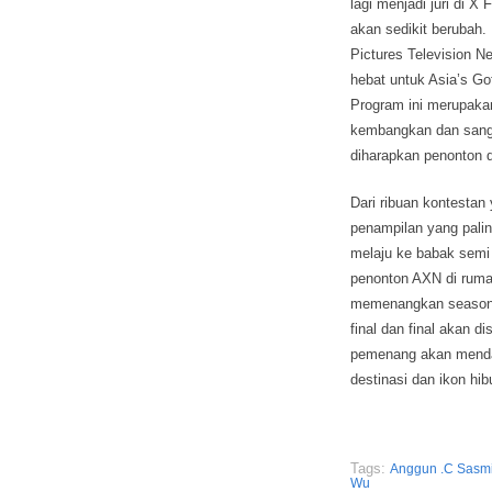
lagi menjadi juri di X
akan sedikit berubah.
Pictures Television N
hebat untuk Asia’s Go
Program ini merupakan
kembangkan dan sanga
diharapkan penonton d
Dari ribuan kontestan
penampilan yang pali
melaju ke babak semi 
penonton AXN di ruma
memenangkan season p
final dan final akan 
pemenang akan mendap
destinasi dan ikon hib
Tags:
Anggun .C Sasm
Wu