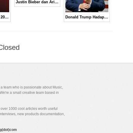
Justin Bieber dan Ariana Grande Menggila Bersama di Video “I Really Like You” Versi Lib Dub
Java Jazz Festival 2016 Siap Digelar dan Suguhkan Konsep Baru
Donald Trump Hadapi Penolakan Musisi Papan Atas Dunia di Acara Pelantikannya
Closed
y a team who is passionate about Music,
We're a small creative team based in
over 1000 cool articles worth useful
 interviews, new products documentation,
gig(dot)com