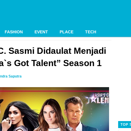
FASHION
EVENT
PLACE
TECH
. Sasmi Didaulat Menjadi
ia`s Got Talent” Season 1
ndra Saputra
TOP 