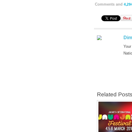
Comments and
4,29
Dim
Your
Nati
Related Post