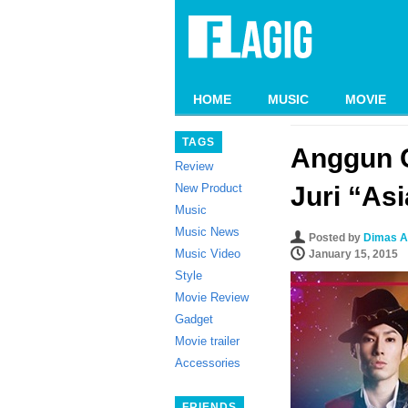
HOME
MUSIC
MOVIE
TAGS
Anggun C
Review
New Product
Juri “As
Music
Music News
Posted by
Dimas A
Music Video
January 15, 2015
Style
Movie Review
Gadget
Movie trailer
Accessories
FRIENDS