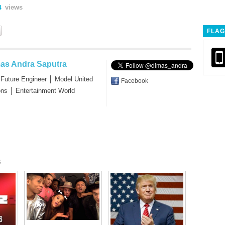
views
4
FLAG
as Andra Saputra
 Future Engineer │ Model United
Facebook
ons │ Entertainment World
s