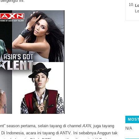
ergengsi ini.
L
Lo
MOST
ent” season pertama, selain tayang di channel
AXN
, juga tayang
N/A
 Di Indonesia, acara ini tayang di ANTV
.
Ini sebabnya Anggun tak