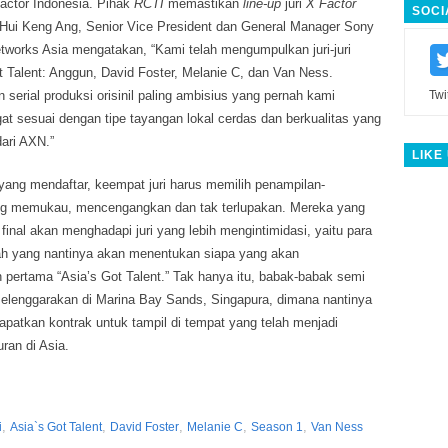
 Factor Indonesia. Pihak
RCTI
memastikan
line-up
juri
X Factor
SOCI
 Hui Keng Ang, Senior Vice President dan General Manager Sony
etworks Asia mengatakan, “Kami telah mengumpulkan juri-juri
t Talent: Anggun, David Foster, Melanie C, dan Van Ness.
 serial produksi orisinil paling ambisius yang pernah kami
Twi
t sesuai dengan tipe tayangan lokal cerdas dan berkualitas yang
ari AXN.”
LIKE
 yang mendaftar, keempat juri harus memilih penampilan-
ng memukau, mencengangkan dan tak terlupakan. Mereka yang
final akan menghadapi juri yang lebih mengintimidasi, yaitu para
h yang nantinya akan menentukan siapa yang akan
ertama “Asia’s Got Talent.” Tak hanya itu, babak-babak semi
diselenggarakan di Marina Bay Sands, Singapura, dimana nantinya
atkan kontrak untuk tampil di tempat yang telah menjadi
uran di Asia.
,
,
,
,
,
i
Asia`s Got Talent
David Foster
Melanie C
Season 1
Van Ness