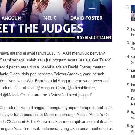
ho
ho
Te
Te
timewa datang di awal tahun 2015 ini. AXN menunjuk penyanyi
Se
Sasmi sebagai salah satu juri program acara “Asia’s Got Talent”
Se
briti papan atas dunia. Mereka adalah David Foster, mantan
M
lanie C dan idola pop berdarah Taiwan-Amerika yang pernah
MM
den, Van Ness Wu. Baru-baru ini Anggun me-retweet tweet dari
ha
Talent. “It’s official: @Anggun_Cipta, @officialdfoster,
@MelanieCmusic are the #AsiasGotTalent judges!”
Pa
 “Got Talent,” yang dianggap sebagai tayangan kompetisi terbesar
Wa
r di layar kaca pada bulan Maret mendatang. Audisi “Asias`s Got
pada 22 Januari 2015. Acara ini akan menampilkan sejumlah artis
Sh
i negara Asia, termasuk Indonesia, yang akan berkompetisi untuk
Sh